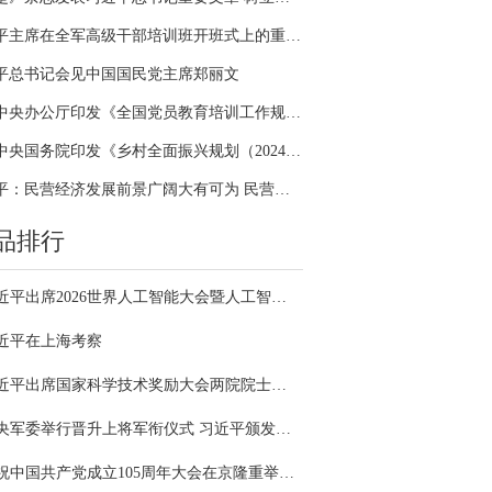
习近平主席在全军高级干部培训班开班式上的重要讲话引领全军开展思想整风、深化政治整训
平总书记会见中国国民党主席郑丽文
中共中央办公厅印发《全国党员教育培训工作规划（2024－2028年）》
中共中央国务院印发《乡村全面振兴规划（2024—2027年）》
习近平：民营经济发展前景广阔大有可为 民营企业和民营企业家大显身手正当其时
品排行
习近平出席2026世界人工智能大会暨人工智能全球治理高级别会议开幕式并发表主旨讲话
近平在上海考察
习近平出席国家科学技术奖励大会两院院士大会中国科协第十一次全国代表大会并发表重要讲话
中央军委举行晋升上将军衔仪式 习近平颁发命令状并向晋衔的军官表示祝贺
庆祝中国共产党成立105周年大会在京隆重举行 习近平发表重要讲话