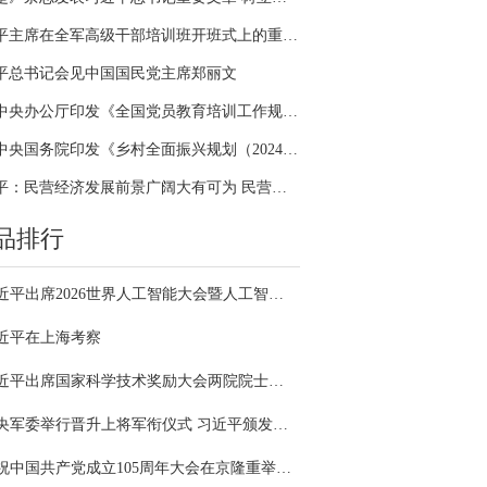
习近平主席在全军高级干部培训班开班式上的重要讲话引领全军开展思想整风、深化政治整训
平总书记会见中国国民党主席郑丽文
中共中央办公厅印发《全国党员教育培训工作规划（2024－2028年）》
中共中央国务院印发《乡村全面振兴规划（2024—2027年）》
习近平：民营经济发展前景广阔大有可为 民营企业和民营企业家大显身手正当其时
品排行
习近平出席2026世界人工智能大会暨人工智能全球治理高级别会议开幕式并发表主旨讲话
近平在上海考察
习近平出席国家科学技术奖励大会两院院士大会中国科协第十一次全国代表大会并发表重要讲话
中央军委举行晋升上将军衔仪式 习近平颁发命令状并向晋衔的军官表示祝贺
庆祝中国共产党成立105周年大会在京隆重举行 习近平发表重要讲话