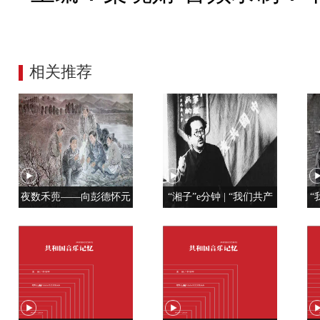
相关推荐
夜数禾蔸——向彭德怀元
“湘子”e分钟 | “我们共产
“
帅学调查研究
党人是用特殊材料制成的”