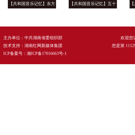
【共和国音乐记忆】东方
【共和国音乐记忆】五十
【
风来满眼春 ——《春天的
六种语言 汇成一句话
温
故事》
——《爱我中华》
主办单位：中共湖南省委组织部
欢迎您
技术支持：湖南红网新媒体集团
您是第
1112
ICP备案号：
湘ICP备17016663号-1