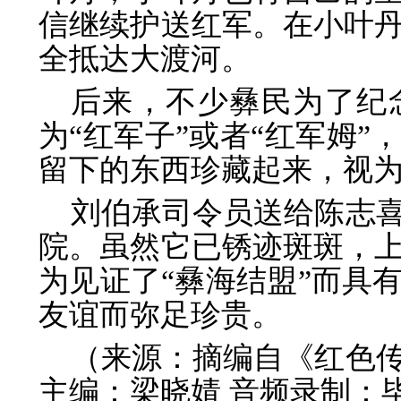
信继续护送红军。在小叶
全抵达大渡河。
后来，不少彝民为了纪
为“红军子”或者“红军姆
留下的东西珍藏起来，视
刘伯承司令员送给陈志
院。虽然它已锈迹斑斑，
为见证了“彝海结盟”而具
友谊而弥足珍贵。
（来源：摘编自《红色
主编：梁晓婧 音频录制：