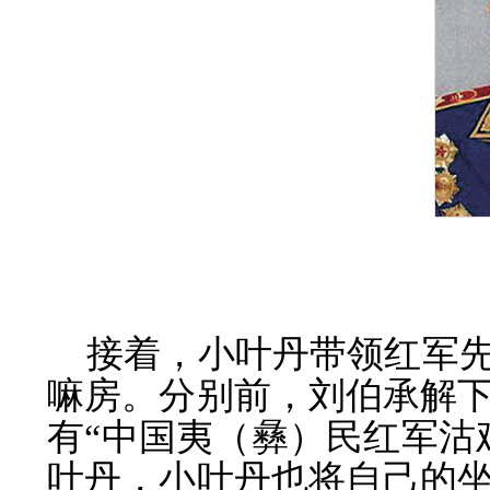
接着，小叶丹带领红军
嘛房。分别前，刘伯承解
有“中国夷（彝）民红军沽
叶丹，小叶丹也将自己的