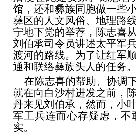
馆，还和彝族同胞做一些
彝区的人文风俗、地理路
宁地下党的举荐，陈志喜从
刘伯承司令员讲述太平军
渡河的路线。为了让红军
通和联络彝族头人的任务
在陈志喜的帮助、协调
就在向白沙村进发之前，
丹来见刘伯承，然而，小
军工兵连而心存疑虑，不
实。