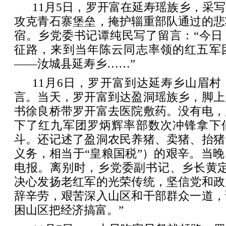
11月5日，罗开富在延寿瑶族乡，采
攻克青石寨堡垒，掩护辎重部队通过的悲
宿。乡党委书记谭纯民写了留言：“今日
征路，来到当年陈云同志率领的红五军
——汝城县延寿乡……”
11月6日，罗开富到达延寿乡山眉
言。当天，罗开富到达盈洞瑶族乡，脚上
书徐良桥带罗开富去医院敷药。没有电，
下了红九军团罗炳辉率部数次冲锋拿下
斗。还记述了盈洞农民养猪、卖猪、抬猪
义务，相当于“皇粮国税”）的艰辛。当
电报。离别时，乡党委副书记、乡长黄定
决心发扬老红军的光荣传统，坚信党和政
辞辛劳，艰苦深入山区和干部群众一道，
困山区把经济搞富。”