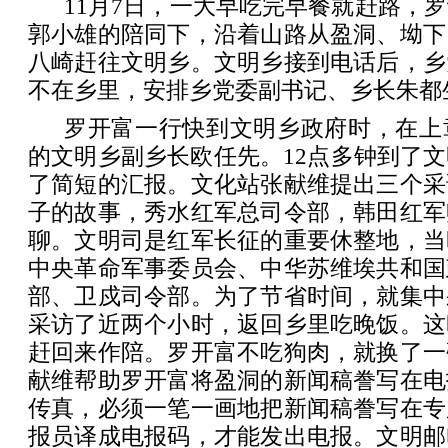
11月7日，一大早吃完早餐就赶路，
郭小雄的陪同下，沿着山路从盈洞、坳下
八崎赶往文明乡。文明乡接到电话后，乡
不在乡里，安排乡党委副书记、乡长朱都
罗开富一行快到文明乡政府时，在上
的文明乡副乡长欧任先。12点多钟到了
了简短的汇报。文化站张献维提出三个采
子的故事，秀水红军总司令部，韩田红军
聊。文明司是红军长征的重要休整地，当
中央革命军事委员会、中华苏维埃共和国
部、卫戍司令部。为了节省时间，就集中
采访了近两个小时，返回乡里吃晚饭。这
赶回来作陪。罗开富不吃狗肉，就换了一
献维帮助罗开富将盈洞的新闻稿誊写在电
传真，必须一笔一画地把新闻稿誊写在专
报员译成电报码，才能发出电报。文明邮