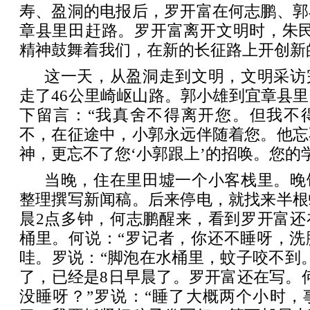
寿、盈洞的电报后，罗开富在何志鹏、郭
章县里田赶路。罗开富离开文明时，朱民
精神鼓舞着我们，在新的长征路上开创新
这一天，从盈洞走到文明，文明采访
走了46公里崎岖山路。郭小雄到宜章县
下留言：“我真舍不得离开您。但我不
不，在征途中，小郭永远伴随着您。他忘
神，更忘不了您‘小郭跟上’的招唤。您的
当晚，住在里田墟一个小客栈里。晚
整理撰写新闻稿。后来停电，就找来半根
晨2点多钟，何志鹏醒来，看到罗开富还
桶里。何说：“罗记者，你还不睡呀，洗
哇。罗说：“脚泡在水桶里，蚊子咬不到
了，已经是8日早晨了。罗开富还在写。
没睡呀？”罗说：“睡了大概两个小时，