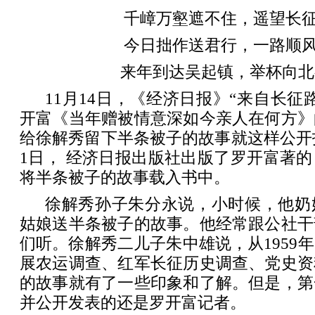
千嶂万壑遮不住，遥望长
今日拙作送君行，一路顺
来年到达吴起镇，举杯向北
11月14日，《经济日报》“来自长征
开富《当年赠被情意深如今亲人在何方》
给徐解秀留下半条被子的故事就这样公开报道
1日， 经济日报出版社出版了罗开富著
将半条被子的故事载入书中。
徐解秀孙子朱分永说，小时候，他奶
姑娘送半条被子的故事。他经常跟公社干
们听。徐解秀二儿子朱中雄说，从1959
展农运调查、红军长征历史调查、党史资
的故事就有了一些印象和了解。但是，第
并公开发表的还是罗开富记者。