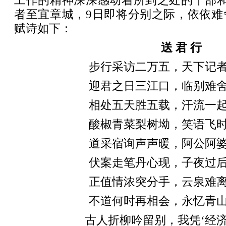
工作的精神深深感动着所到之处的干部和
者至宜章城，9日即将分别之际，依依难
赋诗如下：
送 君 行
步行采访二万五，天下记
迎君之日三江口，临别难
相处五天胜五载，汗流一
酸椒青菜梨树坳，笑语飞
道采宿询声声暖，阿公阿
伏案走笔丹心现，子夜过
正值情浓突分手，云泉难
不道何时再相会，永忆青
古人折柳吟留别，我凭‘经济