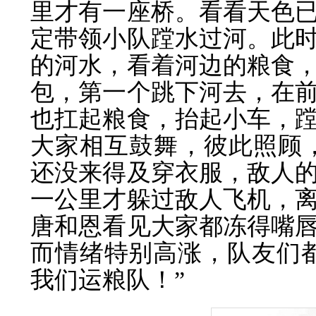
里才有一座桥。看看天色
定带领小队蹚水过河。此
的河水，看着河边的粮食
包，第一个跳下河去，在
也扛起粮食，抬起小车，
大家相互鼓舞，彼此照顾
还没来得及穿衣服，敌人
一公里才躲过敌人飞机，
唐和恩看见大家都冻得嘴
而情绪特别高涨，队友们
我们运粮队！”