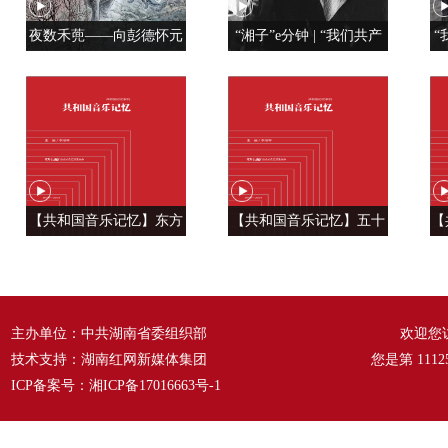
夜数禾蔸——向彭德怀元
“湘子”e分钟 | “我们共产
“
帅学调查研究
党人是用特殊材料制成的”
【共和国音乐记忆】东方
【共和国音乐记忆】五十
【
风来满眼春 ——《春天的
六种语言 汇成一句话
温
故事》
——《爱我中华》
主办单位：中共湖南省委组织部
欢迎您
技术支持：湖南红网新媒体集团
您是第
1112
ICP备案号：
湘ICP备17016663号-1