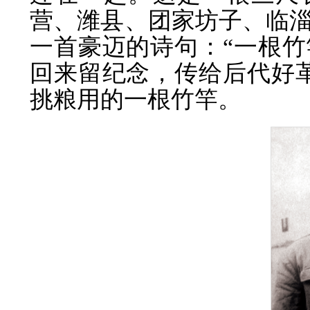
营、潍县、团家坊子、临
一首豪迈的诗句：“一根
回来留纪念，传给后代好
挑粮用的一根竹竿。