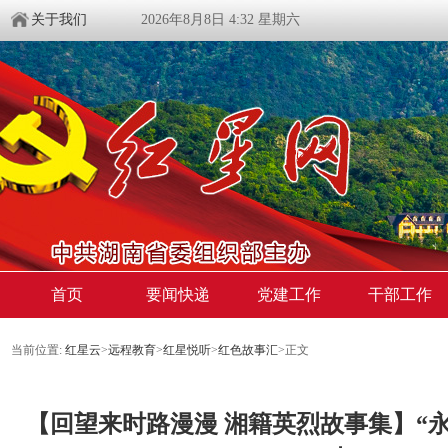
关于我们
2026年8月8日 4:32 星期六
首页
要闻快递
党建工作
干部工作
当前位置:
红星云
>
远程教育
>
红星悦听
>
红色故事汇
>正文
【回望来时路漫漫 湘籍英烈故事集】“