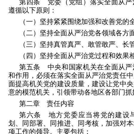
第四条 党委（党组）落实全面从严
遵循以下原则：
（一）坚持紧紧围绕加强和改善党的
（二）坚持全面从严治党各领域各方
（三）坚持真管真严、敢管敢严、长
（四）坚持全面从严治党过程和效果
第五条 中央和国家机关在全面从严
和作用，必须在落实全面从严治党责任中
面提高机关党的建设质量，建设让党中央
意的模范机关，引领带动各地区各部门抓
第二章 责任内容
第六条 地方党委应当将党的建设
划、同部署、同推进、同考核，加强对本
项工作的领导。主要包括：