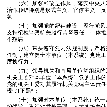
（六）加强和改进作风，落实中央八
治“四风”特别是形式主义、官僚主义，
象；
（七）加强党的纪律建设，履行党风
支持纪检监察机关履行监督责任，一体推
不想腐；
（八）带头遵守党内法规制度，严格
任制，建立健全本单位（本系统）党建工
度执行力；
（九）领导机关和直属单位党组织的
机关工委对本单位（本系统）党的工作的
党的机关工委对其履行机关党建主体责任
现“灯下黑”；
（十）加强对本单位（本系统）统一
的领导，重视对党外干部、人才的培养使