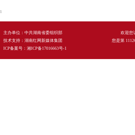
1
主办单位：中共湖南省委组织部
欢迎您
技术支持：湖南红网新媒体集团
您是第
1112
ICP备案号：
湘ICP备17016663号-1