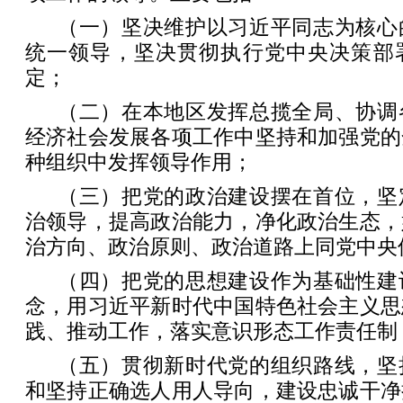
（一）坚决维护以习近平同志为核心
统一领导，坚决贯彻执行党中央决策部
定；
（二）在本地区发挥总揽全局、协调
经济社会发展各项工作中坚持和加强党的
种组织中发挥领导作用；
（三）把党的政治建设摆在首位，坚
治领导，提高政治能力，净化政治生态，
治方向、政治原则、政治道路上同党中央
（四）把党的思想建设作为基础性建
念，用习近平新时代中国特色社会主义思
践、推动工作，落实意识形态工作责任制
（五）贯彻新时代党的组织路线，坚
和坚持正确选人用人导向，建设忠诚干净