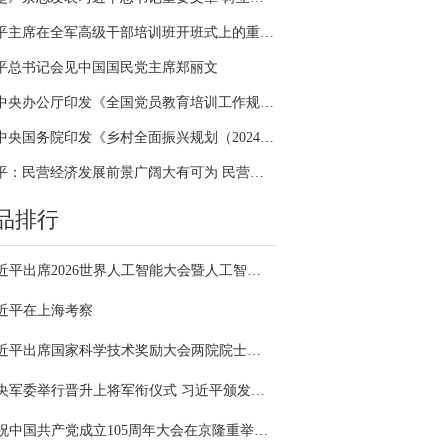
习近平主席在全军高级干部培训班开班式上的重要讲话引领全军开展思想整风、深化政治整训
平总书记会见中国国民党主席郑丽文
中共中央办公厅印发《全国党员教育培训工作规划（2024－2028年）》
中共中央国务院印发《乡村全面振兴规划（2024—2027年）》
习近平：民营经济发展前景广阔大有可为 民营企业和民营企业家大显身手正当其时
品排行
习近平出席2026世界人工智能大会暨人工智能全球治理高级别会议开幕式并发表主旨讲话
近平在上海考察
习近平出席国家科学技术奖励大会两院院士大会中国科协第十一次全国代表大会并发表重要讲话
中央军委举行晋升上将军衔仪式 习近平颁发命令状并向晋衔的军官表示祝贺
庆祝中国共产党成立105周年大会在京隆重举行 习近平发表重要讲话