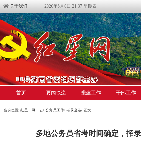
关于我们
2026年8月6日 21:37 星期四
首页
要闻快递
党建工作
干部工作
当前位置:
红星一网一云
>
公务员工作
>
考录遴选
>
正文
多地公务员省考时间确定，招