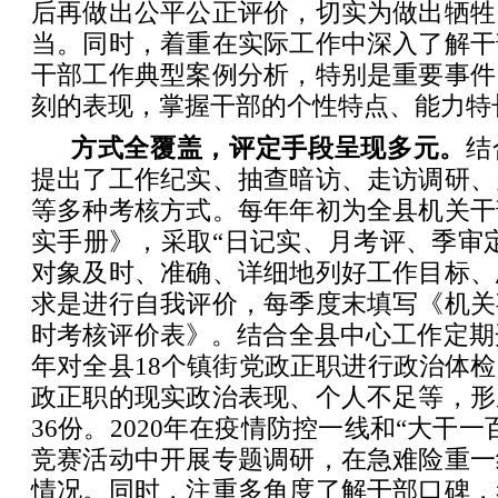
后再做出公平公正评价，切实为做出牺牲
当。同时，着重在实际工作中深入了解干
干部工作典型案例分析，特别是重要事件
刻的表现，掌握干部的个性特点、能力特
方式全覆盖，评定手段呈现多元。
结
提出了工作纪实、抽查暗访、走访调研、
等多种考核方式。每年年初为全县机关干
实手册》，采取“日记实、月考评、季审
对象及时、准确、详细地列好工作目标、
求是进行自我评价，每季度末填写《机关
时考核评价表》。结合全县中心工作定期开
年对全县18个镇街党政正职进行政治体
政正职的现实政治表现、个人不足等，形
36份。2020年在疫情防控一线和“大干
竞赛活动中开展专题调研，在急难险重一
情况。同时，注重多角度了解干部口碑，