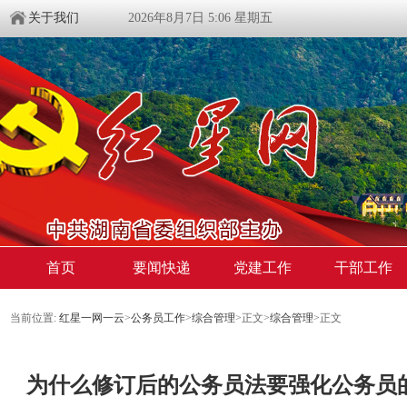
关于我们
2026年8月7日 5:06 星期五
首页
要闻快递
党建工作
干部工作
当前位置:
红星一网一云
>
公务员工作
>
综合管理
>
正文
>
综合管理
>
正文
为什么修订后的公务员法要强化公务员