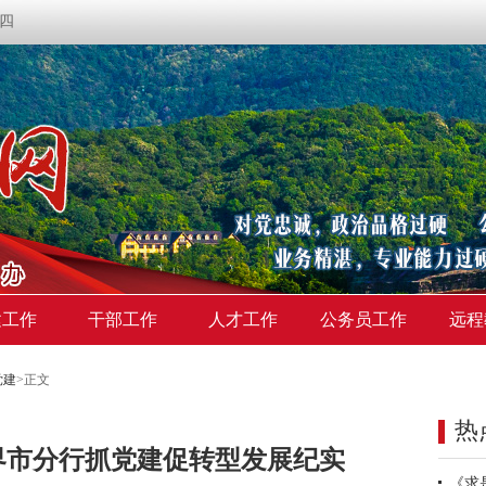
期四
建工作
干部工作
人才工作
公务员工作
远程
党建
>
正文
热
界市分行抓党建促转型发展纪实