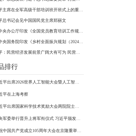
习近平主席在全军高级干部培训班开班式上的重要讲话引领全军开展思想整风、深化政治整训
平总书记会见中国国民党主席郑丽文
中共中央办公厅印发《全国党员教育培训工作规划（2024－2028年）》
中共中央国务院印发《乡村全面振兴规划（2024—2027年）》
习近平：民营经济发展前景广阔大有可为 民营企业和民营企业家大显身手正当其时
品排行
习近平出席2026世界人工智能大会暨人工智能全球治理高级别会议开幕式并发表主旨讲话
近平在上海考察
习近平出席国家科学技术奖励大会两院院士大会中国科协第十一次全国代表大会并发表重要讲话
中央军委举行晋升上将军衔仪式 习近平颁发命令状并向晋衔的军官表示祝贺
庆祝中国共产党成立105周年大会在京隆重举行 习近平发表重要讲话