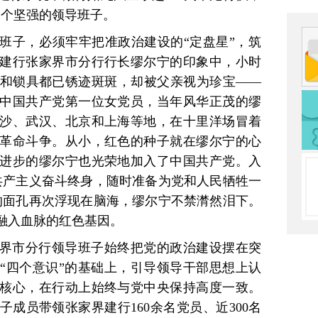
一个坚强的领导班子。
班子，必须牢牢把准政治建设的“定盘星”，筑
建行张家界市分行行长缪尔宁的印象中，小时
和锁具都已锈迹斑斑，却被父亲视为珍宝——
中国共产党第一位女党员，当年风华正茂的缪
沙、武汉、北京和上海等地，在十里洋场冒着
革命斗争。从小，红色的种子就在缪尔宁的心
进步的缪尔宁也光荣地加入了中国共产党。入
共产主义奋斗终身，随时准备为党和人民牺牲一
的面孔再次浮现在脑海，缪尔宁不禁潸然泪下。
融入血脉的红色基因。
界市分行领导班子始终把党的政治建设摆在突
“四个意识”的基础上，引导领导干部思想上认
核心，在行动上始终与党中央保持高度一致。
成员带领张家界建行160余名党员、近300名