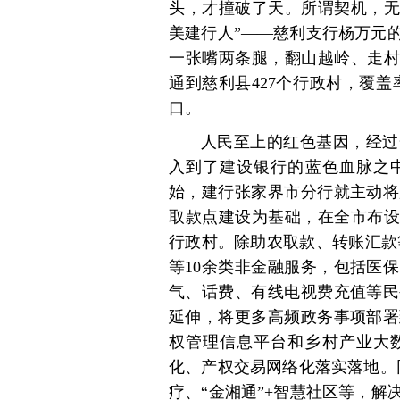
头，才撞破了天。所谓契机，无
美建行人”——慈利支行杨万元
一张嘴两条腿，翻山越岭、走村
通到慈利县427个行政村，覆盖
口。
人民至上的红色基因，经过
入到了建设银行的蓝色血脉之中
始，建行张家界市分行就主动将
取款点建设为基础，在全市布设“金
行政村。除助农取款、转账汇款
等10余类非金融服务，包括医
气、话费、有线电视费充值等民
延伸，将更多高频政务事项部署
权管理信息平台和乡村产业大数
化、产权交易网络化落实落地。
疗、“金湘通”+智慧社区等，