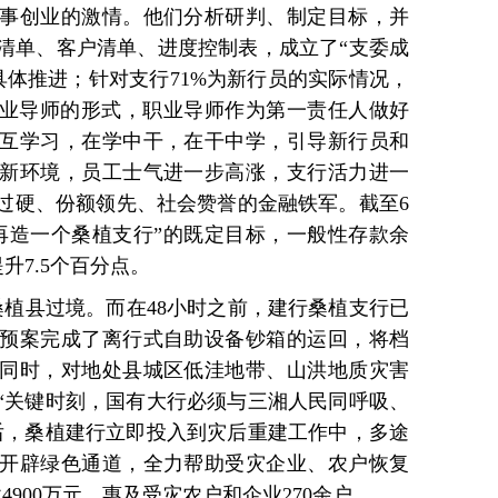
事创业的激情。他们分析研判、制定目标，并
清单、客户清单、进度控制表，成立了“支委成
具体推进；针对支行71%为新行员的实际情况，
职业导师的形式，职业导师作为第一责任人做好
互学习，在学中干，在干中学，引导新行员和
新环境，员工士气进一步高涨，支行活力进一
过硬、份额领先、社会赞誉的金融铁军。截至6
再造一个桑植支行”的既定目标，一般性存款余
升7.5个百分点。
桑植县过境。而在48小时之前，建行桑植支行已
照预案完成了离行式自助设备钞箱的运回，将档
同时，对地处县城区低洼地带、山洪地质灾害
“关键时刻，国有大行必须与三湘人民同呼吸、
后，桑植建行立即投入到灾后重建工作中，多途
开辟绿色通道，全力帮助受灾企业、农户恢复
900万元，惠及受灾农户和企业270余户。