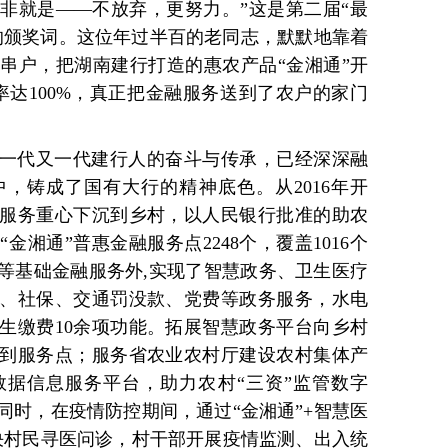
非就是——不放弃，更努力。”这是第二届“最
的颁奖词。这位年过半百的老同志，默默地靠着
串户，把湖南建行打造的惠农产品“金湘通”开
率达100%，真正把金融服务送到了农户的家门
一代又一代建行人的奋斗与传承，已经深深融
，铸成了国有大行的精神底色。从2016年开
服务重心下沉到乡村，以人民银行批准的助农
湘通”普惠金融服务点2248个，覆盖1016个
等基础金融服务外,实现了智慧政务、卫生医疗
保、社保、交通罚没款、党费等政务服务，水电
生缴费10余项功能。拓展智慧政务平台向乡村
到服务点；服务省农业农村厅建设农村集体产
据信息服务平台，助力农村“三资”监管数字
同时，在疫情防控期间，通过“金湘通”+智慧医
解决村民寻医问诊，村干部开展疫情监测、出入统