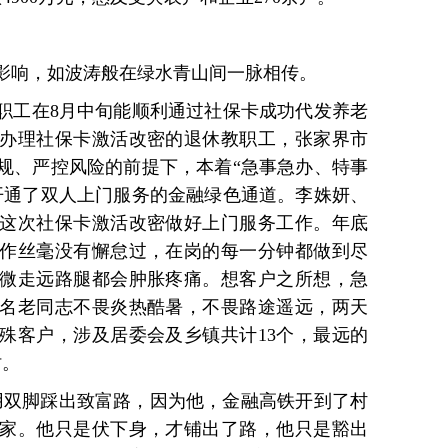
影响，如波涛般在绿水青山间一脉相传。
休职工在8月中旬能顺利通过社保卡成功代发养老
办理社保卡激活改密的退休教职工，张家界市
规、严控风险的前提下，本着“急事急办、特事
开通了双人上门服务的金融绿色通道。李姝妍、
这次社保卡激活改密做好上门服务工作。年底
作丝毫没有懈怠过，在岗的每一分钟都做到尽
微走远路腿都会肿胀疼痛。想客户之所想，急
名老同志不畏炎热酷暑，不畏路途遥远，两天
特殊客户，涉及居委会及乡镇共计13个，最远的
时。
用双脚踩出致富路，因为他，金融高铁开到了村
家。他只是伏下身，才铺出了路，他只是豁出