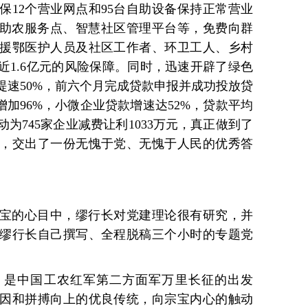
保12个营业网点和95台自助设备保持正常营业
、助农服务点、智慧社区管理平台等，免费向群
援鄂医护人员及社区工作者、环卫工人、乡村
了近1.6亿元的风险保障。同时，迅速开辟了绿色
提速50%，前六个月完成贷款申报并成功投放贷
增加96%，小微企业贷款增速达52%，贷款平均
为745家企业减费让利1033万元，真正做到了
，交出了一份无愧于党、无愧于人民的优秀答
宝的心目中，缪行长对党建理论很有研究，并
缪行长自己撰写、全程脱稿三个小时的专题党
，是中国工农红军第二方面军万里长征的出发
因和拼搏向上的优良传统，向宗宝内心的触动