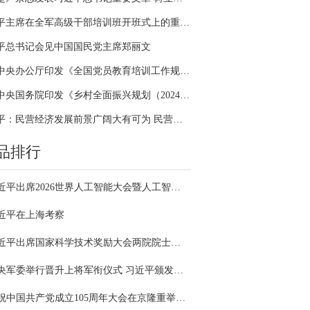
习近平主席在全军高级干部培训班开班式上的重要讲话引领全军开展思想整风、深化政治整训
平总书记会见中国国民党主席郑丽文
中共中央办公厅印发《全国党员教育培训工作规划（2024－2028年）》
中共中央国务院印发《乡村全面振兴规划（2024—2027年）》
习近平：民营经济发展前景广阔大有可为 民营企业和民营企业家大显身手正当其时
品排行
习近平出席2026世界人工智能大会暨人工智能全球治理高级别会议开幕式并发表主旨讲话
近平在上海考察
习近平出席国家科学技术奖励大会两院院士大会中国科协第十一次全国代表大会并发表重要讲话
中央军委举行晋升上将军衔仪式 习近平颁发命令状并向晋衔的军官表示祝贺
庆祝中国共产党成立105周年大会在京隆重举行 习近平发表重要讲话