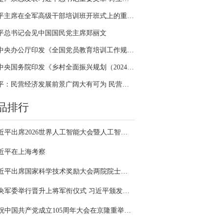
习近平主席在全军高级干部培训班开班式上的重要讲话引领全军开展思想整风、深化政治整训
平总书记会见中国国民党主席郑丽文
中共中央办公厅印发《全国党员教育培训工作规划（2024－2028年）》
中共中央国务院印发《乡村全面振兴规划（2024—2027年）》
习近平：民营经济发展前景广阔大有可为 民营企业和民营企业家大显身手正当其时
品排行
习近平出席2026世界人工智能大会暨人工智能全球治理高级别会议开幕式并发表主旨讲话
近平在上海考察
习近平出席国家科学技术奖励大会两院院士大会中国科协第十一次全国代表大会并发表重要讲话
中央军委举行晋升上将军衔仪式 习近平颁发命令状并向晋衔的军官表示祝贺
庆祝中国共产党成立105周年大会在京隆重举行 习近平发表重要讲话