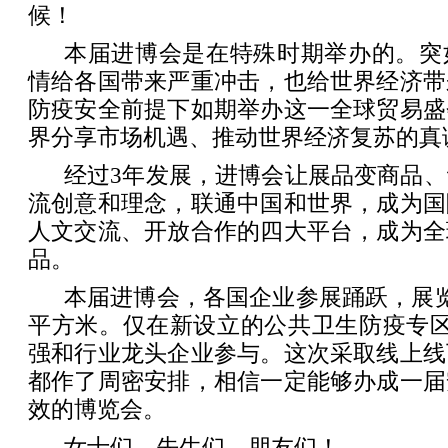
候！
本届进博会是在特殊时期举办的。突
情给各国带来严重冲击，也给世界经济带
防疫安全前提下如期举办这一全球贸易盛
界分享市场机遇、推动世界经济复苏的真
经过3年发展，进博会让展品变商品
流创意和理念，联通中国和世界，成为国
人文交流、开放合作的四大平台，成为全
品。
本届进博会，各国企业参展踊跃，展
平方米。仅在新设立的公共卫生防疫专区
强和行业龙头企业参与。这次采取线上线
都作了周密安排，相信一定能够办成一届
效的博览会。
女士们、先生们、朋友们！