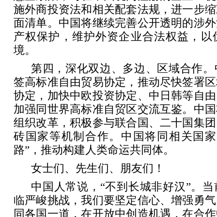
施外商投资法和相关配套法规，进一步缩
面清单。中国将继续完善公开透明的涉外
产权保护，维护外资企业合法权益，以
境。
第四，深化双边、多边、区域合作。
签高标准自由贸易协定，推动尽快签署区
协定，加快中欧投资协定、中日韩等自由
加强同世界高标准自贸区交流互鉴。中国
组织改革，积极参与联合国、二十国集团
砖国家等机制合作。中国将同相关国家
路”，推动构建人类命运共同体。
女士们、先生们、朋友们！
中国人常说，“不到长城非好汉”。
临严峻挑战，我们要坚定信心、增强勇气
同各国一道，在开放中创造机遇，在合作