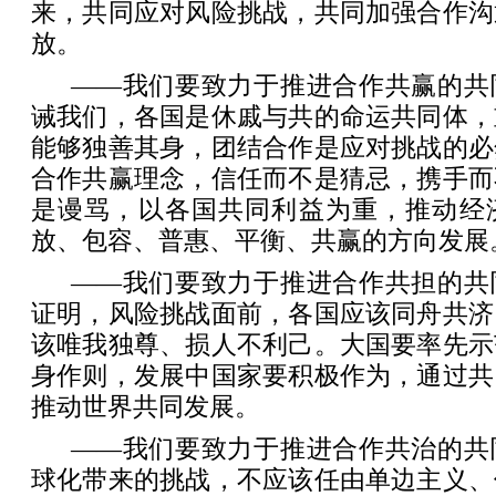
来，共同应对风险挑战，共同加强合作沟
放。
——我们要致力于推进合作共赢的共
诫我们，各国是休戚与共的命运共同体，
能够独善其身，团结合作是应对挑战的必
合作共赢理念，信任而不是猜忌，携手而
是谩骂，以各国共同利益为重，推动经
放、包容、普惠、平衡、共赢的方向发展
——我们要致力于推进合作共担的共
证明，风险挑战面前，各国应该同舟共济
该唯我独尊、损人不利己。大国要率先示
身作则，发展中国家要积极作为，通过共
推动世界共同发展。
——我们要致力于推进合作共治的共
球化带来的挑战，不应该任由单边主义、