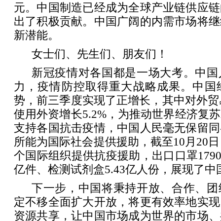
元。中国制造已经成为全球产业链供应链
出了积极贡献。中国广阔的内需市场将继
新潜能。
女士们、先生们、朋友们！
新冠疫情对各国都是一场大考。中国
力，疫情防控取得重大战略成果。中国
势，前三季度实现了正增长，其中对外贸易
使用外资增长5.2%，为推动世界经济复
支持各国抗击疫情，中国人民毫无保留同
所能为国际社会提供援助，截至10月20日
个国际组织提供抗疫援助，出口口罩1790
亿件、检测试剂盒5.43亿人份，展现了中
下一步，中国将秉持开放、合作、团
定不移全面扩大开放，将更有效率地实现
资源共享，让中国市场成为世界的市场、