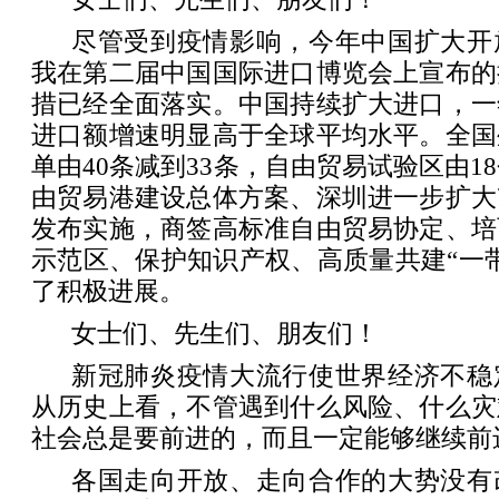
尽管受到疫情影响，今年中国扩大开
我在第二届中国国际进口博览会上宣布的
措已经全面落实。中国持续扩大进口，一
进口额增速明显高于全球平均水平。全国
单由40条减到33条，自由贸易试验区由1
由贸易港建设总体方案、深圳进一步扩大
发布实施，商签高标准自由贸易协定、培
示范区、保护知识产权、高质量共建“一
了积极进展。
女士们、先生们、朋友们！
新冠肺炎疫情大流行使世界经济不稳
从历史上看，不管遇到什么风险、什么灾
社会总是要前进的，而且一定能够继续前
各国走向开放、走向合作的大势没有