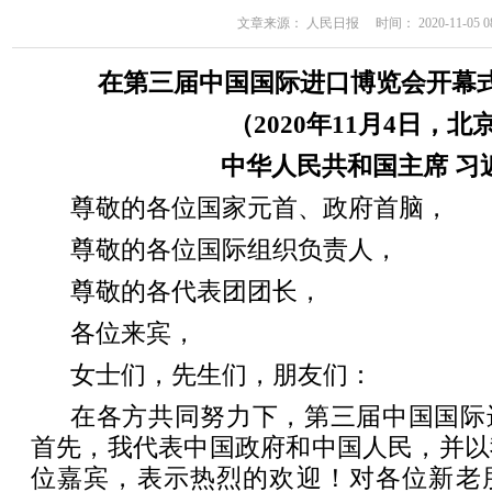
文章来源： 人民日报 时间： 2020-11-05 08
在第三届中国国际进口博览会开幕
（2020年11月4日，北
中华人民共和国主席 习
尊敬的各位国家元首、政府首脑，
尊敬的各位国际组织负责人，
尊敬的各代表团团长，
各位来宾，
女士们，先生们，朋友们：
在各方共同努力下，第三届中国国际
首先，我代表中国政府和中国人民，并以
位嘉宾，表示热烈的欢迎！对各位新老