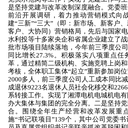
是坚持党建与改革改制深度融合。党委班
前沿开展调研，着力推动营销模式向
建“三新”“三大”（即：新市场、新客户
客户、大协同）营销格局，先后与国家电
水利投等十多家央企和省属企业建立了战
批市场项目陆续落地，今年前三季度公司主
同比增长27.3%。积极落实八项重点
革，通过精简二级机构、实施竞聘上岗和
考核，全体职工集体“起立”重新参加岗
2000多人，前三季度公司人工成本同比减
成退休9223名退休人员社会化移交和22
系转接工作。实现了湘潭电机电城机电有
办大集体与集团的完全分离。二是坚持党
合。围绕全年生产经营和改革发展重
施“书记联项目”139个，其中公司党委
员及直属党组织书记亲联亲抓改革脱困和