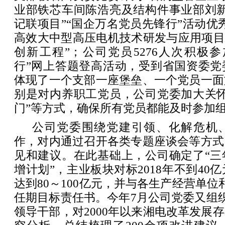
业部铁芯车间陈浩亮及结构件事业部刘新
记联项目”“国企万名党员先锋行”活动优
高效大中型高压电机技术研发与应用项目
创新工程”；公司党员5276人次积极
行”网上答题登高活动，受到省国资委党
体现了一个支部一座堡垒、一个党员一面
别是对内养职工党员，公司党委加大关怀
门”等方式，确保所有党员都能及时参加
公司党委围绕党建引领、化解危机
作，对内通过召开各类专题座谈会等方式
见和建议。在此基础上，公司确定了“三
增计划”，主业板块对标2018年不到40亿
达到80～100亿元，并与各生产经营单位
任期目标责任书。今年7月公司党委又组织
领导干部，对2000年以来湘电改革发展