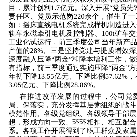
目，累计创利1.7亿元。深入开展“党员先
责任区、党员示范岗220余个，催生了
如：摇床直线电机系统完成样机制造进入
轨车永磁牵引电机及控制器、100t矿车
工业化试运行，前三季度公司当年新产品产
产值的28%。三是坚持党建与提质增效
深度融入压降“两金”和降本增利工作，
有指标，前三季度通过实施压降“两金”
年初下降13.55亿元、下降比例57.62
3.05亿元、下降比例28.86%。
在推进改革发展的过程中，公司党
局、保落实，充分发挥基层党组织的战斗
模范作用。各级党组织、各级领导干部层
想，形成方向一致、环环相扣、相互配合
系。各项工作开展得到了职工群众及家属