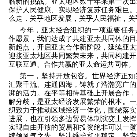
临新的挑战。亚太地区数十年来第一次出
保护人民健康、实现经济复苏任务艰巨。
么走，关乎地区发展，关乎人民福祉，关
今年，亚太经合组织的一项重要任务是
作愿景，我们达成了共建亚太共同体的目
新起点，开启亚太合作新阶段，延续亚太
迎接亚太地区共同繁荣未来，共同构建开
互联互通、合作共赢的亚太命运共同体。
第一，坚持开放包容。世界经济正如
汇聚千流、连通四海，铸就了浩瀚宽广的
湃的活力。在平等相待基础上开展合作，
解分歧，是亚太经济发展繁荣的根本。一
织致力于推动区域经济一体化，围绕落实
进展，也在引领多边贸易体制演变上发挥
实现自由开放的贸易和投资绝非可以一蹴
续领风气之先，坚决维护和平稳定，坚定