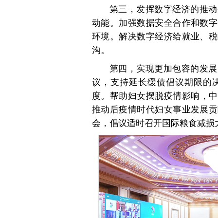
第三，发挥数字经济的推动
动能。加强数据安全合作和数字
环境。解决数字经济给就业、税
沟。
第四，实现更加包容的发展
议，支持延长缓债倡议期限的
度。帮助妇女摆脱疫情影响，中
推动后疫情时代妇女事业发展贡
会，倡议适时召开国际粮食减损