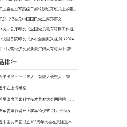
习近平主席在全军高级干部培训班开班式上的重要讲话引领全军开展思想整风、深化政治整训
平总书记会见中国国民党主席郑丽文
中共中央办公厅印发《全国党员教育培训工作规划（2024－2028年）》
中共中央国务院印发《乡村全面振兴规划（2024—2027年）》
习近平：民营经济发展前景广阔大有可为 民营企业和民营企业家大显身手正当其时
品排行
习近平出席2026世界人工智能大会暨人工智能全球治理高级别会议开幕式并发表主旨讲话
近平在上海考察
习近平出席国家科学技术奖励大会两院院士大会中国科协第十一次全国代表大会并发表重要讲话
中央军委举行晋升上将军衔仪式 习近平颁发命令状并向晋衔的军官表示祝贺
庆祝中国共产党成立105周年大会在京隆重举行 习近平发表重要讲话