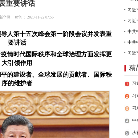
表重要讲话
网 时间： 2020-11-22 07:56
习近
领导人第十五次峰会第一阶段会议并发表重
要讲话
后疫情时代国际秩序和全球治理方面发挥更
大引领作用
精
和平的建设者、全球发展的贡献者、国际秩
序的维护者
习