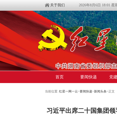
关于我们
2026年8月6日 18:01 
首页
要闻快递
党
当前位置:
红星一网一云
>
要闻快递
>
新闻头条
>
正文
习近平出席二十国集团领