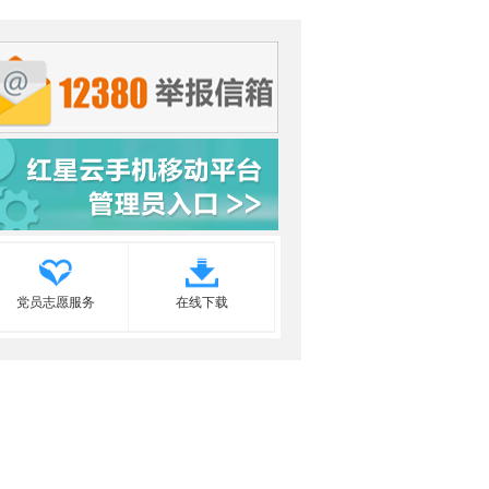
党员志愿服务
在线下载