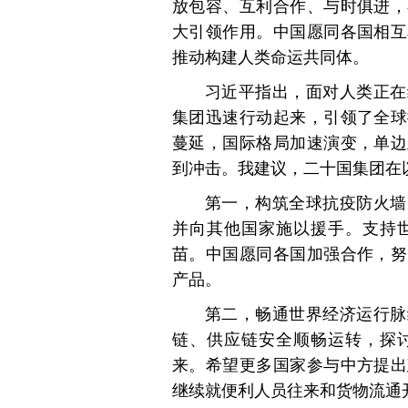
放包容、互利合作、与时俱进，
大引领作用。中国愿同各国相互
推动构建人类命运共同体。
习近平指出，面对人类正在
集团迅速行动起来，引领了全球
蔓延，国际格局加速演变，单边
到冲击。我建议，二十国集团在
第一，构筑全球抗疫防火墙
并向其他国家施以援手。支持
苗。中国愿同各国加强合作，努
产品。
第二，畅通世界经济运行脉
链、供应链安全顺畅运转，探
来。希望更多国家参与中方提出
继续就便利人员往来和货物流通