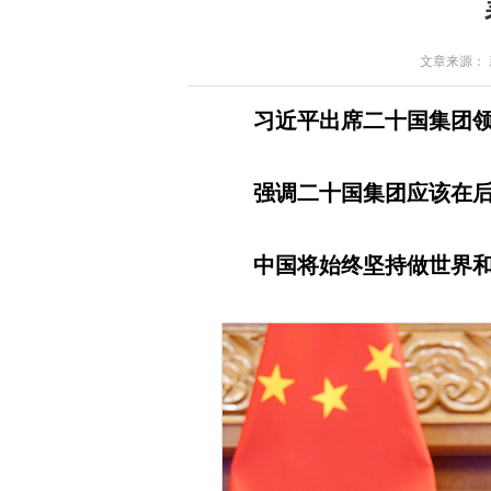
文章来源： 新华
习近平出席二十国集团
强调二十国集团应该在
中国将始终坚持做世界