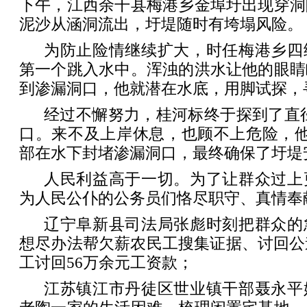
下午，江西余干县梅港乡金埠圩出现穿洞
泥沙从涵洞流出，圩堤随时有垮塌风险。
为防止险情继续扩大，时任梅港乡四
第一个跳入水中。浑浊的洪水让他的眼睛
到渗漏洞口，他就潜在水底，用脚试探，
经过不懈努力，桂河标终于探到了直径
口。来不及上岸休息，也顾不上危险，他
部在水下封堵渗漏洞口，最终确保了圩堤
人民利益高于一切。为了让群众过上
为人民公仆的公务员们恪尽职守、真情奉
辽宁阜新县司法局张彪时刻把群众的
想尽办法帮欠薪农民工搜集证据、讨回公
工讨回56万余元工资款；
江苏镇江市丹徒区世业镇干部聂永平