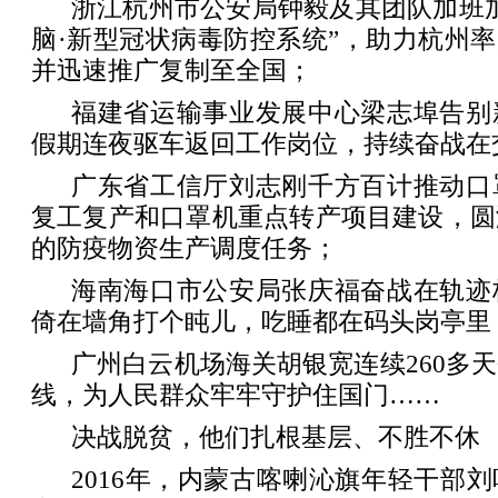
浙江杭州市公安局钟毅及其团队加班
脑·新型冠状病毒防控系统”，助力杭州率
并迅速推广复制至全国；
福建省运输事业发展中心梁志埠告别
假期连夜驱车返回工作岗位，持续奋战在
广东省工信厅刘志刚千方百计推动口
复工复产和口罩机重点转产项目建设，圆
的防疫物资生产调度任务；
海南海口市公安局张庆福奋战在轨迹
倚在墙角打个盹儿，吃睡都在码头岗亭里
广州白云机场海关胡银宽连续260多
线，为人民群众牢牢守护住国门……
决战脱贫，他们扎根基层、不胜不休
2016年，内蒙古喀喇沁旗年轻干部