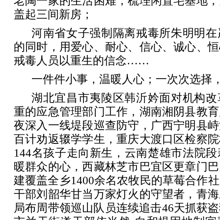
老陶一家的生活困难，梳理闲置宅基地，
盖起三间新房；
河南省女子强制隔离戒毒所朱明明在
的同时，用爱心、耐心、信心、诚心、恒
戒毒人员以重生的信念……
一件件小事，温暖人心；一次次选择
湖北宜昌市夷陵区韩沂妗面对机构改
重的应急管理部门工作，湖南湘阴县教育
夜深入一线堤段巡查防守，广西宁明县峙
百计劝返辍学学生，重庆大渡口区检察院
144名孩子走向新生，云南楚雄市法院
暖群众的心，西藏林芝市巴宜区更章门巴
建覆盖全乡1400余名农牧民的草莓合作
干部刘韶华甘当万家灯火的守望者，青海
局布周带领巡山队员连续追击46天抓获