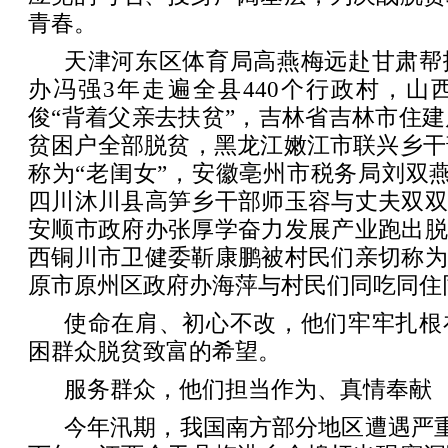
青春。
天津河东区体育局高燕梅远赴甘肃帮
办冯强3年走遍全县440个行政村，山
俊“背着父亲去扶贫”，吉林省吉林市住
贫困户全部脱贫，黑龙江嫩江市联兴乡干
称为“老闺女”，安徽亳州市税务局刘双
四川沐川县高笋乡干部师玉容与丈夫双双
安顺市政府办张厚学奋力发展产业跑出脱
西铜川市卫健委靳康鹏被村民们亲切称为
原市原州区政府办海萍与村民们同吃同住
使命在肩、初心不改，他们牢牢扎根
困群众脱贫致富的希望。
服务群众，他们担当作为、真情奉献
今年汛期，我国南方部分地区遭遇严重