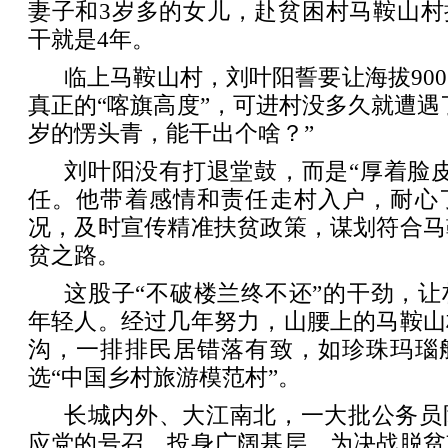
妻子和3岁多的女儿，赴贫困村马鞍山村
干就是4年。
临上马鞍山村，刘叶阳誓要让海拔90
真正的“喀旗高度”，可进村没多久就遭遇了
岁的愣头青，能干出个啥？”
刘叶阳没有打退堂鼓，而是“厚着脸
任。他带着感情和责任走村入户，耐心
况，及时宣传精准扶贫政策，谋划符合马
贫之路。
这股子“不破楼兰终不还”的干劲，
年轻人。经过几年努力，山腰上的马鞍山
沟，一排排民居错落有致，如珍珠玛瑙
选“中国乡村旅游模范村”。
长城内外、大江南北，一大批公务员
应党的号召、投身广阔基层，为决战脱贫