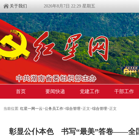
关于我们
2026年8月7日 22:29 星期五
首页
要闻快递
党建工作
干部工作
当前位置:
红星一网一云
>
公务员工作
>
综合管理
>
正文
>
综合管理
>
正文
彰显公仆本色 书写“最美”答卷——全