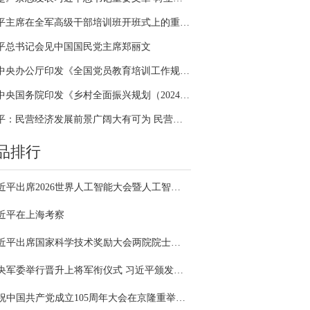
习近平主席在全军高级干部培训班开班式上的重要讲话引领全军开展思想整风、深化政治整训
平总书记会见中国国民党主席郑丽文
中共中央办公厅印发《全国党员教育培训工作规划（2024－2028年）》
中共中央国务院印发《乡村全面振兴规划（2024—2027年）》
习近平：民营经济发展前景广阔大有可为 民营企业和民营企业家大显身手正当其时
品排行
习近平出席2026世界人工智能大会暨人工智能全球治理高级别会议开幕式并发表主旨讲话
近平在上海考察
习近平出席国家科学技术奖励大会两院院士大会中国科协第十一次全国代表大会并发表重要讲话
中央军委举行晋升上将军衔仪式 习近平颁发命令状并向晋衔的军官表示祝贺
庆祝中国共产党成立105周年大会在京隆重举行 习近平发表重要讲话