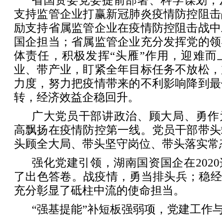
省国资委党委提前部署、科学谋划，
支持监管企业打赢新冠肺炎疫情防控阻击
励支持省属监管企业在疫情防控阻击战中
国企担当；省属监管企业充分发挥党的领
体责任，积极发挥“头雁”作用，迎难而
业、带产业，盯紧全年目标任务不放松，
力度，努力把疫情带来的不利影响降到最
转，经济效益企稳回升。
广大党员干部讲政治、顾大局、勇作
高飘扬在疫情防控第一线。党员干部带头
头顾全大局、带头坚守岗位、带头落实常
强化党建引领，湖南国资国企在202
了出色答卷。战疫情，勇当排头兵；稳经
充分彰显了砥柱中流的使命担当。
“强基提能”补短板强弱项，党建工作