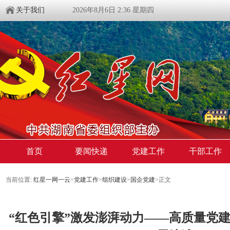
关于我们
2026年8月6日 2:36 星期四
首页
要闻快递
党建工作
干部工作
当前位置:
红星一网一云
>
党建工作
>
组织建设
>
国企党建
>
正文
“红色引擎”激发澎湃动力——高质量党