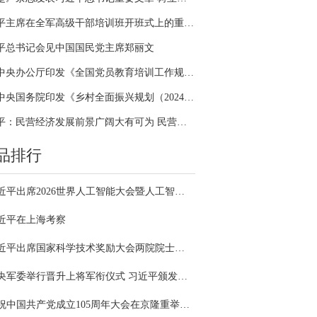
习近平主席在全军高级干部培训班开班式上的重要讲话引领全军开展思想整风、深化政治整训
平总书记会见中国国民党主席郑丽文
中共中央办公厅印发《全国党员教育培训工作规划（2024－2028年）》
中共中央国务院印发《乡村全面振兴规划（2024—2027年）》
习近平：民营经济发展前景广阔大有可为 民营企业和民营企业家大显身手正当其时
品排行
习近平出席2026世界人工智能大会暨人工智能全球治理高级别会议开幕式并发表主旨讲话
近平在上海考察
习近平出席国家科学技术奖励大会两院院士大会中国科协第十一次全国代表大会并发表重要讲话
中央军委举行晋升上将军衔仪式 习近平颁发命令状并向晋衔的军官表示祝贺
庆祝中国共产党成立105周年大会在京隆重举行 习近平发表重要讲话