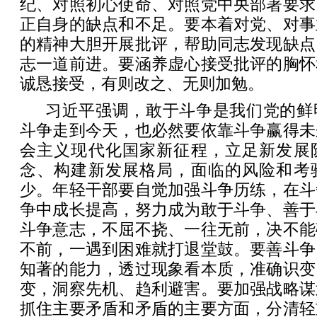
纪、对照初心使命、对照党中央部署要求
正自身的缺点和不足。要本着对党、对事
的精神大胆开展批评，帮助同志发现缺点
志一道前进。要涵养虚心接受批评的胸怀
诚恳接受，有则改之、无则加勉。
习近平强调，敢于斗争是我们党的鲜
斗争走到今天，也必然要依靠斗争赢得未
会主义现代化国家新征程，立足新发展
念、构建新发展格局，面临的风险和考
少。年轻干部要自觉加强斗争历练，在斗
争中成长提高，努力成为敢于斗争、善于
斗争意志，不屈不挠、一往无前，决不能
不前，一遇到困难就打退堂鼓。要善斗争
知著的能力，透过现象看本质，准确识变
变，洞察先机、趋利避害。要加强战略谋
抓住主要矛盾和矛盾的主要方面，分清轻