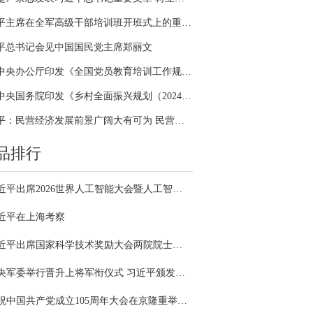
习近平主席在全军高级干部培训班开班式上的重要讲话引领全军开展思想整风、深化政治整训
平总书记会见中国国民党主席郑丽文
中共中央办公厅印发《全国党员教育培训工作规划（2024－2028年）》
中共中央国务院印发《乡村全面振兴规划（2024—2027年）》
习近平：民营经济发展前景广阔大有可为 民营企业和民营企业家大显身手正当其时
品排行
习近平出席2026世界人工智能大会暨人工智能全球治理高级别会议开幕式并发表主旨讲话
近平在上海考察
习近平出席国家科学技术奖励大会两院院士大会中国科协第十一次全国代表大会并发表重要讲话
中央军委举行晋升上将军衔仪式 习近平颁发命令状并向晋衔的军官表示祝贺
庆祝中国共产党成立105周年大会在京隆重举行 习近平发表重要讲话