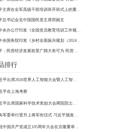
习近平主席在全军高级干部培训班开班式上的重要讲话引领全军开展思想整风、深化政治整训
平总书记会见中国国民党主席郑丽文
中共中央办公厅印发《全国党员教育培训工作规划（2024－2028年）》
中共中央国务院印发《乡村全面振兴规划（2024—2027年）》
习近平：民营经济发展前景广阔大有可为 民营企业和民营企业家大显身手正当其时
品排行
习近平出席2026世界人工智能大会暨人工智能全球治理高级别会议开幕式并发表主旨讲话
近平在上海考察
习近平出席国家科学技术奖励大会两院院士大会中国科协第十一次全国代表大会并发表重要讲话
中央军委举行晋升上将军衔仪式 习近平颁发命令状并向晋衔的军官表示祝贺
庆祝中国共产党成立105周年大会在京隆重举行 习近平发表重要讲话