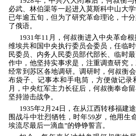
1928年，中共六大闭幕后，何叔衡
必武、林伯渠等一起进入莫斯科中山大学
已年逾五旬，但为了研究革命理论，十分
了俄语。
1931年11月，何叔衡进入中央革命
维埃共和国中央执行委员会委员，任临时
民委员、内务人民委员部代部长、临时最
作中，他坚持实事求是，注重调查研究，
经常到苏区各地调研。调研时，何叔衡会
布袋子、记事本和手电筒，方便做记录和走
月，中央红军主力长征后，何叔衡奉命留
坚持游击战争。
1935年2月24日，在从江西转移福
围战斗中壮烈牺牲，时年59岁，他用生
埃流尽最后一滴血”的铮铮誓言。