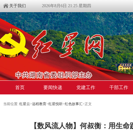
关于我们
2026年8月6日 21:25 星期四
首页
要闻快递
党建工作
干部工作
当前位置:
红星云
>
远程教育
>
红星悦听
>
红色故事汇
>正文
【数风流人物】何叔衡：用生命