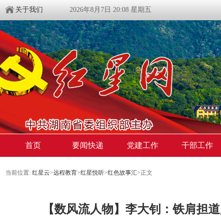
关于我们
2026年8月7日 20:08 星期五
首页
要闻快递
党建工作
干部工作
当前位置:
红星云
>
远程教育
>
红星悦听
>
红色故事汇
>正文
【数风流人物】李大钊：铁肩担道