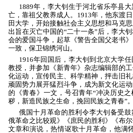
1889年，李大钊生于河北省乐亭县
亡，靠祖父教养成人。1913年，他东渡
田大学，开始接触社会主义思想和马克思
出旨在灭亡中国的“二十一条”后，李大
会的爱国斗争，起草《警告全国父老书》
一致，保卫锦绣河山。
1916年回国后，李大钊到北京大学
教授，并参加《新青年》杂志编辑部的工
化运动，宣传民主、科学精神，抨击旧礼
顽固势力展开猛烈斗争，成为新文化运动
的《青春》一文，号召青年“冲决历史之
秽，新造民族之生命，挽回民族之青春”
俄国十月革命的胜利令李大钊备受鼓
俄革命之比较观》《庶民的胜利》《布尔
文章和演说，热情讴歌十月革命，他满怀