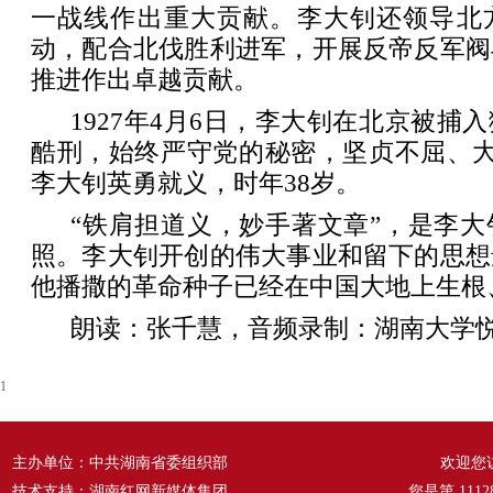
一战线作出重大贡献。李大钊还领导北
动，配合北伐胜利进军，开展反帝反军阀
推进作出卓越贡献。
1927年4月6日，李大钊在北京被捕
酷刑，始终严守党的秘密，坚贞不屈、大
李大钊英勇就义，时年38岁。
“铁肩担道义，妙手著文章”，是李
照。李大钊开创的伟大事业和留下的思想
他播撒的革命种子已经在中国大地上生根
朗读：张千慧，音频录制：湖南大学
1
主办单位：中共湖南省委组织部
欢迎您
技术支持：湖南红网新媒体集团
您是第
1112