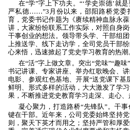
在“学”字上下功夫。“‘学史崇德’就
严私德……”3月份以来，邵阳路桥党委
育，党委书记作题为《赓续精神血脉永葆
讲，大家纷纷联系工作实际，对照自身岗
干事创业的想法。领导带头学、干部组团
上推送学、线下走访学，全司党员干部纷
心来悟，迅速掀起了党史学习教育的热潮
在“活”字上做文章。突出“党味”“趣味
书记讲课、专家讲座、举办红歌晚会、讲
电影、参观红色基地、开展“送党课下基
鲜明、形式多样的活动，大大激发了学习
果，不断推进党史教育学习走深、走心、
凝心聚力，打造路桥“先锋队”。干
键在干部。近年来，公司党委始终坚持党
则，聚天下英才而用之；坚持严管和厚爱