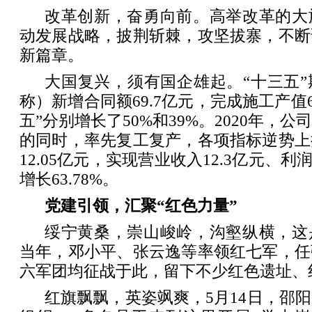
改革创新，奋勇向前。高举改革的大
动发展战略，披荆斩棘，攻坚拔寨，不断
新篇章。
大国复兴，须有国企雄起。“十三五
称）新增合同额69.7亿元，完成施工产值6
五”分别增长了50%和39%。2020年，
的同时，率先复工复产，各项指标逆势上
12.05亿元，实现营业收入12.3亿元、利润
增长63.78%。
党建引领，汇聚“红色力量”
绥宁黄桑，崇山峻岭，沟壑纵横，这
当年，邓小平、张云逸等率领红七军，任
六军团均征战于此，留下不少红色遗址、
红旗飘飘，英姿飒爽，5月14日，邵