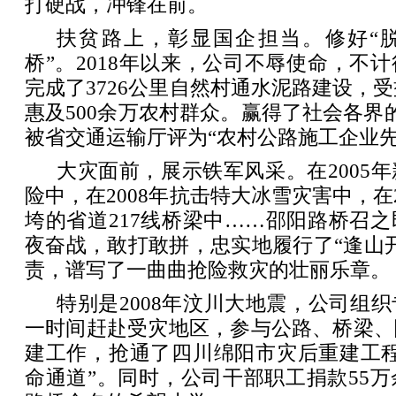
打硬战，冲锋在前。
扶贫路上，彰显国企担当。修好“脱
桥”。2018年以来，公司不辱使命，不
完成了3726公里自然村通水泥路建设，受
惠及500余万农村群众。赢得了社会各界
被省交通运输厅评为“农村公路施工企业先
大灾面前，展示铁军风采。在2005
险中，在2008年抗击特大冰雪灾害中，在
垮的省道217线桥梁中……邵阳路桥召
夜奋战，敢打敢拼，忠实地履行了“逢山
责，谱写了一曲曲抢险救灾的壮丽乐章。
特别是2008年汶川大地震，公司组
一时间赶赴受灾地区，参与公路、桥梁、
建工作，抢通了四川绵阳市灾后重建工程
命通道”。同时，公司干部职工捐款55