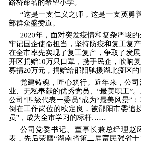
路桥命名的希望小学。
“这是一支仁义之师，这是一支英勇
部群众盛赞道。
2020年，面对突发疫情和复杂严峻
牢记国企使命担当，坚持防疫和复工复产
在全市率先实现了复工复产，争取了发展
开区捐赠10万只口罩，携手民企，吹响复
募捐20万元，捐赠给邵阳驰援湖北疫区
党建铸魂，匠心筑行。近年来，公司
业、无私奉献的优秀党员、“最美职工”
公司“四级代表一委员”成为“最美风景”；
倒在工作岗位的欧定良，被邵阳市委追授
员”，成为全市学习的标杆……
公司党委书记、董事长兼总经理赵
表，先后荣膺“湖南省第二届富民强省十