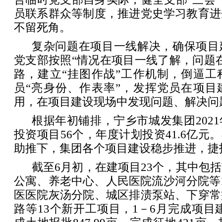
员联系群众等制度，推进党史学习教育进
不留死角。
复杂问题在项目一线解决，确保项目
党支部按照“情况在项目一线了解，问题
路，建立“挂图作战”工作机制，倒逼工
员“亮身份、作表率”，发挥党员在项目
用，在项目建设现场中发现问题、解决问
根据年初铺排，宁乡市城发集团202
投资项目56个，年度计划投资41.6亿元
助推下，集团各个项目建设稳步推进，捷
截至6月初，在建项目23个，其中包
公寓、养老中心、人民医院流沙河分院等
医医院灰汤分院、城区排渍泵站、下穿常
路等13个新开工项目，1－6月完成项目建