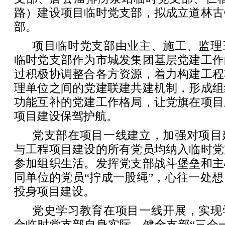
路）建设项目临时党支部，拟成立道林古
部。
项目临时党支部由业主、施工、监理
临时党支部作为市城发集团基层党建工作
过积极协调整合各方资源，着力构建工程
理单位之间的党建联建共建机制，形成组
功能互补的党建工作格局，让党旗在项目
项目建设保驾护航。
党支部在项目一线建立，加强对项目
与工程项目建设的所有党员均纳入临时党
参加组织生活。发挥党支部战斗堡垒和主
同单位的党员“拧成一股绳”，心往一处
投身项目建设。
党史学习教育在项目一线开展，实现
合临时党支部自身实际，健全支部“三会