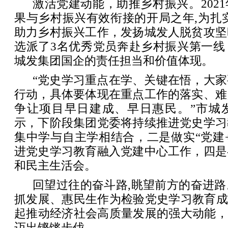
激活党建动能，助推乡村振兴。202
果与乡村振兴有效衔接的开局之年,为扎
助力乡村振兴工作，发扬城发人脱贫攻坚
选派了3名优秀党员奔赴乡村振兴第一线
城发集团国企的责任担当和价值体现。
“党史学习重点在学、关键在悟，大
行动，具体要体现在重点工作的落实、难
争让项目早日建成、早日惠民。”市城
示，下阶段集团党委将持续推进党史学习
集中学与自主学相结合，二是做实“党建
进党史学习教育融入党建中心工作，四是
和民主生活会。
回望过往的奋斗路,眺望前方的奋进
抓发展、惠民生作为检验党史学习教育成
起推动经济社会高质量发展的强大动能，
迈出铿锵步伐。