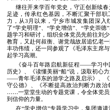
继往开来学百年党史，守正创新续春
足迹，传承红色基因，不断汇聚干部职
力，从3月以来，宁乡市城发集团深入
了“学史明理”、“学史增信”、“学史崇德
题学习和研讨，组织全体党员先前往刘少
教育，又赴何叔衡、谢觉哉故居追忆老一
丰功伟绩，还一同参观了《毛泽东主席与
起学习高潮。
《奋斗百年路启航新征程——学习中
历史》、《读懂美丽“船”说，汲取初心
——青年毛泽东的游学之路及启示》、《
守公德》、《不断提高政治判断力政治
……一堂堂生动的专题党课，令全体党员
到信仰的力量。
在“学史增信”专题学习中，集团邀