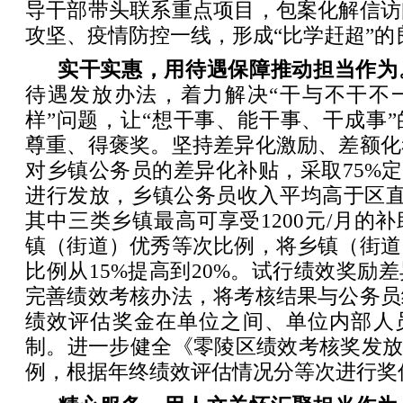
导干部带头联系重点项目，包案化解信访
攻坚、疫情防控一线，形成“比学赶超”的
实干实惠，用待遇保障推动担当作为
待遇发放办法，着力解决“干与不干不
样”问题，让“想干事、能干事、干成事
尊重、得褒奖。坚持差异化激励、差额化
对乡镇公务员的差异化补贴，采取75%定
进行发放，乡镇公务员收入平均高于区直机
其中三类乡镇最高可享受1200元/月的
镇（街道）优秀等次比例，将乡镇（街道
比例从15%提高到20%。试行绩效奖励
完善绩效考核办法，将考核结果与公务员
绩效评估奖金在单位之间、单位内部人
制。进一步健全《零陵区绩效考核奖发放
例，根据年终绩效评估情况分等次进行奖