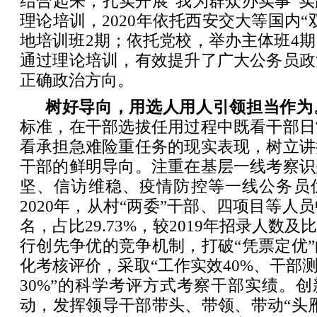
结合起来，扎实开展“我为群众办实事”
理论培训，2020年依托西安交大等国内“
地培训班2期；依托党校，举办主体班4期
通过理论培训，有效提升了广大公务员政
正确政治方向。
树好导向，用选人用人引领担当作为
标准，在干部选拔任用过程中既看干部日
看承担急难险重任务的现实表现，树立讲
干部的鲜明导向。注重在基层一线考察识
坚、信访维稳、疫情防控等一线公务员
2020年，从村“两委”干部、四项目等人
名，占比29.73%，较2019年招录人数
行创先争优的竞争机制，打破“凭票定优
化考核评价，采取“工作实效40%、干部测
30%”的科学考评方式考察干部实绩。创
动，发挥领导干部带头、带领、带动“头