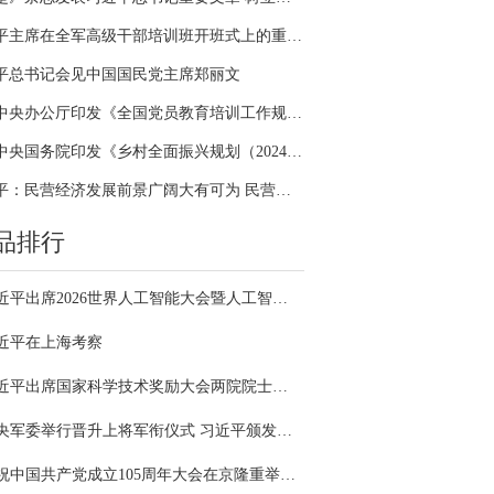
习近平主席在全军高级干部培训班开班式上的重要讲话引领全军开展思想整风、深化政治整训
平总书记会见中国国民党主席郑丽文
中共中央办公厅印发《全国党员教育培训工作规划（2024－2028年）》
中共中央国务院印发《乡村全面振兴规划（2024—2027年）》
习近平：民营经济发展前景广阔大有可为 民营企业和民营企业家大显身手正当其时
品排行
习近平出席2026世界人工智能大会暨人工智能全球治理高级别会议开幕式并发表主旨讲话
近平在上海考察
习近平出席国家科学技术奖励大会两院院士大会中国科协第十一次全国代表大会并发表重要讲话
中央军委举行晋升上将军衔仪式 习近平颁发命令状并向晋衔的军官表示祝贺
庆祝中国共产党成立105周年大会在京隆重举行 习近平发表重要讲话