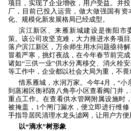
项目，实现了企业增收，用户受益。并投
厂，目前已投入运营，做大做强国有资
化、规模化新发展格局已经成型。
滨江新区、来雁新城建设是衡阳市
策。该公司攻坚克难，大力推进水务项目
落户滨江新区，万余师生用水问题亟待解
冒着严寒，挑灯夜战，在今年春节前完成
诸如“三供一业”供水分离移交、消火栓
等工作中，企业都以社会大局为重，不畏
情系雁城，水润万家。今年4月，“小
到蒸湘区衡祁路八角亭小区查看阀门井，
重点工作。在查看供水管网附属设施时，
被掩盖，1个闸门漏水，便立即进行维修
手指导居民清理水龙头滤网，让用户方便
以“滴水”树形象