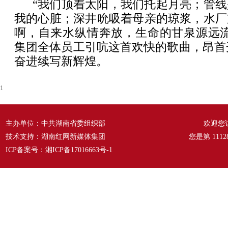
“我们顶着太阳，我们托起月亮；管
我的心脏；深井吮吸着母亲的琼浆，水厂
啊，自来水纵情奔放，生命的甘泉源远流
集团全体员工引吭这首欢快的歌曲，昂首开
奋进续写新辉煌。
1
主办单位：中共湖南省委组织部
欢迎您
技术支持：湖南红网新媒体集团
您是第
1112
ICP备案号：
湘ICP备17016663号-1