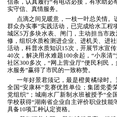
信条，认真履行“有电话必接，有求助必
实守信、真情服务。
点滴之间见暖意，一枝一叶总关情。
群众办实事”实践活动，已完成给水工程项
城区5万多块水表、闸门，主动担当市政
修，组织水质检测进企业、进机关、进社
活动，科普水质知识15次，开展节水宣传
40次，解决用水难题100余起，“小亲清
社区300多次，“网上营业厅”便民利民，
水服务”赢得了市民的一致称赞。
一年好景君须记，最是橙黄橘绿时。
全国“安康杯”竞赛优胜单位；集团党委
党组织”；城南水厂新制水班被授予“全
学校获得“湖南省企业自主评价职业技能
具备10项工种认定资格。