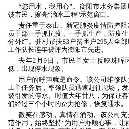
“您用水，我用心”。衡阳市水务集
馈市民，擦亮“滴水工程”示范窗口。
责任重于泰山。新冠肺炎疫情防控阻
员干部一手抓抗疫，一手抓生产，防疫生
分外红。驻村帮扶83户贫困户295人全
工作队长连年被评为衡阳市先进。
去年2月9日，市民单女士反映珠晖
低，出现停水现象。
用户的呼声就是命令。该公司维修队
工单任务后，率领队员迅速赶往现场，发
裂引发的停水。时值大年廿八，为保证春
们经过三个小时的奋力抢修，恢复通水。
微笑在感动，真情在涌动。该公司充
范作用，始终坚持“为用户办顺心事，让