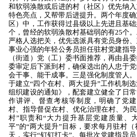
和软弱涣散或后进的村（社区）优先纳入
特色亮点，又帮带后进提升。两个年度确
区）中，工作获得过县级以上先进且基础
个，曾经的软弱涣散村基础弱的有25个
严格人选把关，优先选派具有党员身份、
事业心强的年轻公务员担任驻村党建指导
（街道）党（工）委书面推荐，再由县委
委审定后下派到村，确保选出的人忠于党
会干事、能干成事。三是强化制度管人。
于建立“四个在村、两大提升”工作机制
组织建设的通知》，配套建立健全了日常
作讲评、督查考核等制度，明确了党建
村、指导督促在村、优化治理在村、为民
村”职责和“大力提升基层党建质量、
平”的“两大提升”目标，要求每月驻村（
天，实行“钉钉打卡”。每批次党建指导