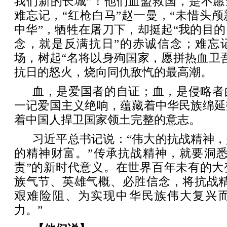
我们新的长城”！他们血盟救国，是不愿
难忘记，“红枪白马”赵一曼，“未惜头
中华”，牺牲在屠刀下，却挺起“我的目
念，就是反满抗日”的赤诚信念；难忘
场，树起“名将以身殉国家，愿拼热血卫
抗日的怒火，烧向同仇敌忾的最高潮。
血，是爱国者的自证；血，是侵略者
一记爱国主义绝响，蕴藏着中华民族绵延
着中国人捍卫国家领土完整的意志。
习近平总书记说：“伟大的抗战精神
的精神财富。”传承抗战精神，就要洞悉
责”的新时代意义。在世界百年未有的大
族气节、英雄气概、必胜信念，将抗战精
艰难险阻、为实现中华民族伟大复兴
力。”