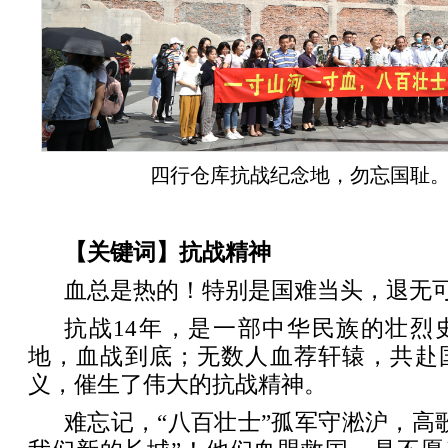
四行仓库抗战纪念地，勿忘国耻
【关键词】抗战精神
血总是热的！特别是国难当头，退无
抗战14年，是一部中华民族的壮烈
地，血战到底；无数人血荐轩辕，共赴
义，催生了伟大的抗战精神。
难忘记，“八百壮士”孤军守淞沪，高