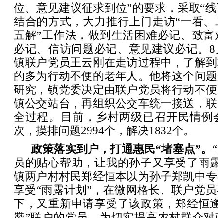
位、意见建议征求到位”的要求，采取“线
结合的方式，大力推行上门走访“一看、
五解”工作法，做到生活困难必记、致富
必记、信访问题必记、意见建议必记。8
镇联户党员王云刚在走访过程中，了解到
的多为行动不便的老年人。他将这个问题
研究，镇党委决定由联户党员将行动不便
镇公交站台，再组织公交车统一接送，联
全过程。目前，乡村两级已召开民情例会
次，摸排问题2994个，解决1832个。
政策落实到户，打通惠民“堵塞点”。
员的贴心帮助，让我的孙子又享受了雨露
镇两户村村民郑经恒本以为孙子郑凯中专
享受“雨露计划”，在微网格长、联户党
下，又重新申请享受了该政策，郑经恒逢
赞”联户的党员。为切实提高农村群众对