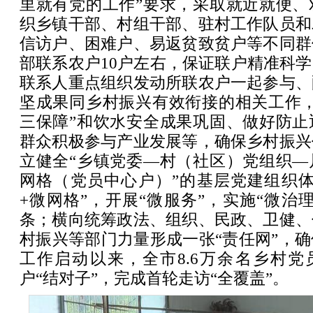
里就有党的工作”要求，采取就近就便、
织乡镇干部、村组干部、驻村工作队员和
信访户、困难户、易返贫致贫户等不同群
部联系农户10户左右，保证联户精准科
联系人重点组织发动所联农户一起参与、
坚成果同乡村振兴有效衔接的相关工作，
三保障”和饮水安全成果巩固、做好防止
群众积极参与产业发展等，确保乡村振兴
立健全“乡镇党委—村（社区）党组织—
网格（党员中心户）”的基层党建组织体
+微网格”，开展“微服务”，实施“微治
条；横向统筹政法、组织、民政、卫健、
村振兴等部门力量形成一张“责任网”，
工作启动以来，全市8.6万余名乡村党员
户“结对子”，完成首轮走访“全覆盖”。