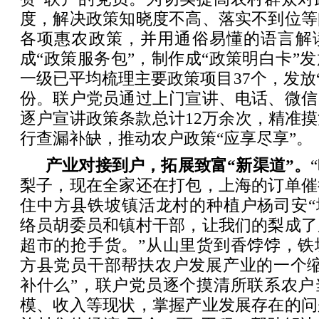
度，解决政策知晓度不高、落实不到位等
各项惠农政策，并用通俗易懂的语言解
成“政策服务包”，制作成“政策明白卡”
一级已平均梳理主要政策项目37个，发放“
份。联户党员通过上门宣讲、电话、微信
逐户宣讲政策条款总计12万余次，精准
行查漏补缺，推动农户政策“应享尽享”。
产业对接到户，拓展致富“新渠道”。
梨子，现在全家还在打包，上海的订单催得
住中方县铁坡镇活龙村的种植户杨司安“
络员胡委员和镇村干部，让我们的梨成了
超市的抢手货。”从山里货到香饽饽，铁
方县党员干部帮扶农户发展产业的一个缩
补什么”，联户党员逐个摸清所联系农户
模、收入等现状，掌握产业发展存在的问