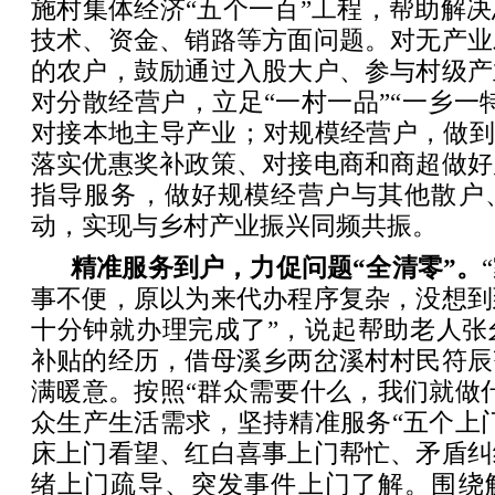
施村集体经济“五个一百”工程，帮助解
技术、资金、销路等方面问题。对无产业
的农户，鼓励通过入股大户、参与村级产
对分散经营户，立足“一村一品”“一乡一
对接本地主导产业；对规模经营户，做到
落实优惠奖补政策、对接电商和商超做好
指导服务，做好规模经营户与其他散户
动，实现与乡村产业振兴同频共振。
精准服务到户，力促问题“全清零”。
事不便，原以为来代办程序复杂，没想到
十分钟就办理完成了”，说起帮助老人张
补贴的经历，借母溪乡两岔溪村村民符辰
满暖意。按照“群众需要什么，我们就做
众生产生活需求，坚持精准服务“五个上
床上门看望、红白喜事上门帮忙、矛盾纠
绪上门疏导、突发事件上门了解。围绕