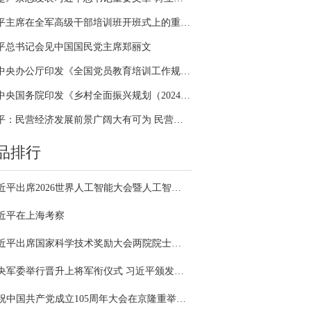
习近平主席在全军高级干部培训班开班式上的重要讲话引领全军开展思想整风、深化政治整训
平总书记会见中国国民党主席郑丽文
中共中央办公厅印发《全国党员教育培训工作规划（2024－2028年）》
中共中央国务院印发《乡村全面振兴规划（2024—2027年）》
习近平：民营经济发展前景广阔大有可为 民营企业和民营企业家大显身手正当其时
品排行
习近平出席2026世界人工智能大会暨人工智能全球治理高级别会议开幕式并发表主旨讲话
近平在上海考察
习近平出席国家科学技术奖励大会两院院士大会中国科协第十一次全国代表大会并发表重要讲话
中央军委举行晋升上将军衔仪式 习近平颁发命令状并向晋衔的军官表示祝贺
庆祝中国共产党成立105周年大会在京隆重举行 习近平发表重要讲话