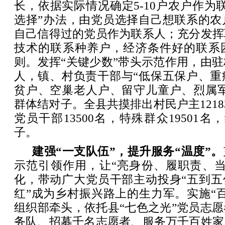
长，依据实际情况确定5-10户农户作为
选择”办法，由党员选择自己想联系的农
自己信得过的党员作为联系人；充分发挥
技术的联系种养户，经济条件好的联系
则。发挥“关键少数”带头示范作用，由
人，镇、村负责干部与“低保五保户、重
贫户、空巢老人户、留守儿童户、烈属军
群体结对子。全县共摸排出村民户主1218
党员干部13500名，特殊群众19501名，
子。
建强“一支队伍”，提升服务“温度”。
示范引领作用，让“亮身份、履职责、当
化，带动广大党员干部主动投身“五到五
红”成为乡村振兴路上的生力军。实施“
组织部牵头，依托县“七色之光”党员志
务队、招募千名志愿者、服务万千百姓家