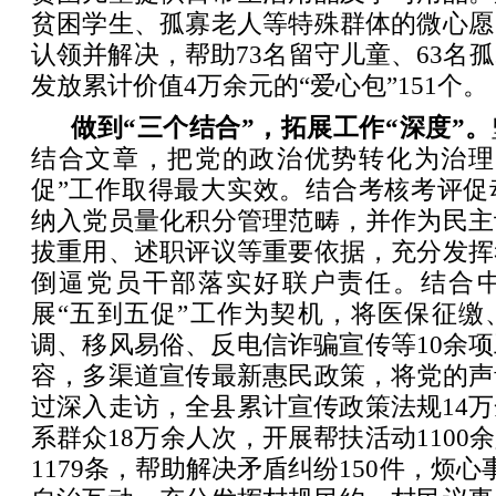
贫困学生、孤寡老人等特殊群体的微心愿
认领并解决，帮助73名留守儿童、63名
发放累计价值4万余元的“爱心包”151个。
做到“三个结合”，拓展工作“深度”。
结合文章，把党的政治优势转化为治理
促”工作取得最大实效。结合考核考评促
纳入党员量化积分管理范畴，并作为民主
拔重用、述职评议等重要依据，充分发挥
倒逼党员干部落实好联户责任。结合
展“五到五促”工作为契机，将医保征缴
调、移风易俗、反电信诈骗宣传等10余
容，多渠道宣传最新惠民政策，将党的声
过深入走访，全县累计宣传政策法规14
系群众18万余人次，开展帮扶活动1100
1179条，帮助解决矛盾纠纷150件，烦心