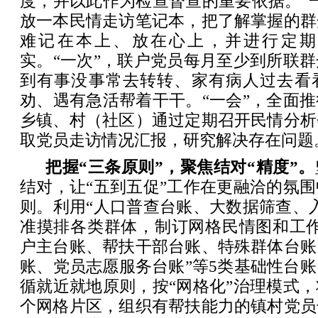
度，并以此作为检查督查的重要依据。“
放一本民情走访笔记本，把了解掌握的群
难记在本上、放在心上，并进行定期
实。“一次”，联户党员每月至少到所联
到有事没事常去转转、家有病人过去看
劝、遇有急活帮着干干。“一会”，全面
乡镇、村（社区）通过定期召开民情分析
取党员走访情况汇报，研究解决存在问题
把握“三条原则”，聚焦结对“精度”。
结对，让“五到五促”工作在更融洽的氛
则。利用“人口普查台账、大数据筛查、
准摸排各类群体，制订网格民情图和工作
户主台账、帮扶干部台账、特殊群体台账
账、党员志愿服务台账”等5类基础性台
循就近就地原则，按“网格化”治理模式
个网格片区，组织有帮扶能力的镇村党员