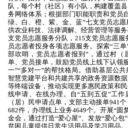
队，每个村（社区）有小队，构建覆盖县
务网络体系；根据部门职能职责和党员自
绿、白、橙、紫、金、蓝”七支党员志愿
供农业科技、法律调解、经营管理等服务
支党员志愿服务分队，215支党员志愿服务
员志愿者投身各项志愿服务。探索“三单
部吹哨，党员志愿者报到”，通过村（
单、党员接单，鼓励党员线上线下认领服
一”“多对一”的帮扶格局。借助基层公
智慧党建平台和共建共享的政务资源数据
等终端设备，推动实现更多惠民政策和民
线申请、在线办理。自“五到五促”工作启
（居）民申请点单，支部主动接单941
682件，办理线上业务4649个。开展“
金会，通过打造“爱心屋”、发放“爱心包”
贫困儿童提供日常生活用品及学习用品。