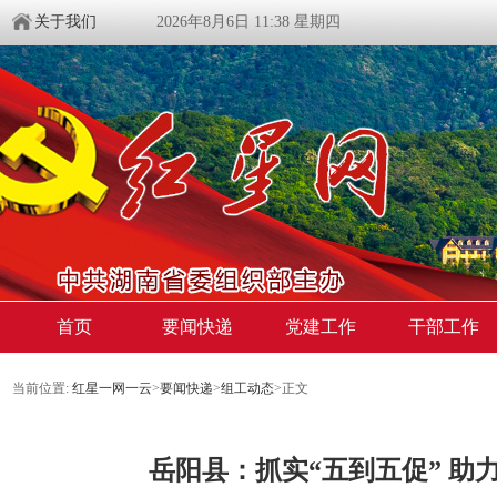
关于我们
2026年8月6日 11:38 星期四
首页
要闻快递
党建工作
干部工作
当前位置:
红星一网一云
>
要闻快递
>
组工动态
>
正文
岳阳县：抓实“五到五促” 助