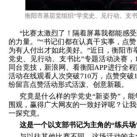
衡阳市基层党组织“学党史、见行动、支书
“比赛太激烈了！隔着屏幕我都能感
的力量。”“书记们都在认真干实事，点
为有人付出才如此美好。”近日，衡阳市
党史、见行动、支书比”专题活动决赛，
同台竞技，新浪网、看衡阳APP进行全
活动在线观看人次突破710万，点赞突破1
纷留言点赞活动形式活泼、创意新颖。
究竟是什么样的学党史“新姿势”，
围观，赢得广大网友的一致好评呢？让我
一探究竟。
这是一个以支部书记为主角的“练兵场
与以往其他比赛不同，这场活动的主