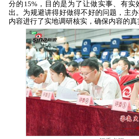
分的15%，目的是为了让做实事、有实
出。为规避讲得好做得不好的问题，主办
内容进行了实地调研核实，确保内容的真