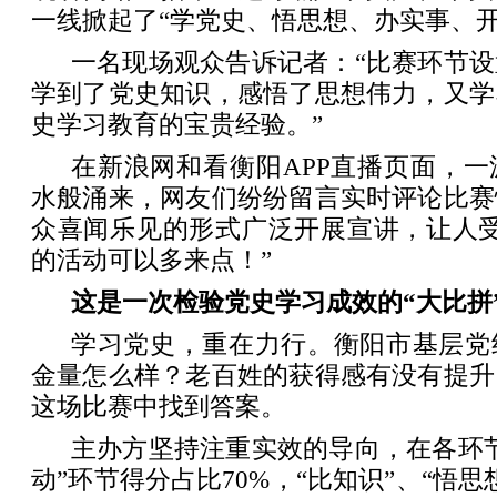
一线掀起了“学党史、悟思想、办实事、开
一名现场观众告诉记者：“比赛环节
学到了党史知识，感悟了思想伟力，又学
史学习教育的宝贵经验。”
在新浪网和看衡阳APP直播页面，
水般涌来，网友们纷纷留言实时评论比赛
众喜闻乐见的形式广泛开展宣讲，让人受
的活动可以多来点！”
这是一次检验党史学习成效的“大比拼
学习党史，重在力行。衡阳市基层党
金量怎么样？老百姓的获得感有没有提升
这场比赛中找到答案。
主办方坚持注重实效的导向，在各环
动”环节得分占比70%，“比知识”、“悟