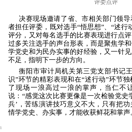
评委点评
决赛现场邀请了省、市相关部门领导
者担任评委，既对选手“悟思想”、“述行
评分，又对每名选手的比赛表现进行点评
过多关注选手的声台形表，而是聚焦学和
学党史和为民办实事的好经验，又一针见
不足，指明下一步的方向。
衡阳市审计局机关第三党支部书记王
识”环节的精彩表现和在“述行动”环节
了现场一浪高过一浪的掌声，当仁不
说：“感觉这次比赛更像是一次检验党史
兵’，苦练演讲技巧意义不大，只有把功
情学党史、办实事，才能收获鲜花和掌声
1