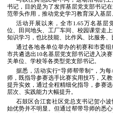
书记，目的是为了发挥基层党支部书记在
范带头作用，推动党史学习教育深入基层
活动开展以来，全市1.65万名基
位、田间地头、工厂车间、校园课堂走上
知识学习，也比技能、比作风、比服务、
通过各地各单位举办的初赛和市委组
市共遴选出10名基层党支部书记进入决
关单位、学校等各类型党支部书记。
据悉，活动实行“导师帮带制”，为
师，既指导参赛选手比赛实用技巧，又教
提升实效，通过全程精细化指导，参赛选
层次、实践能力大幅提升。
石鼓区合江套社区党总支书记贺小波
始优势并不明显。但通过帮带导师的悉心