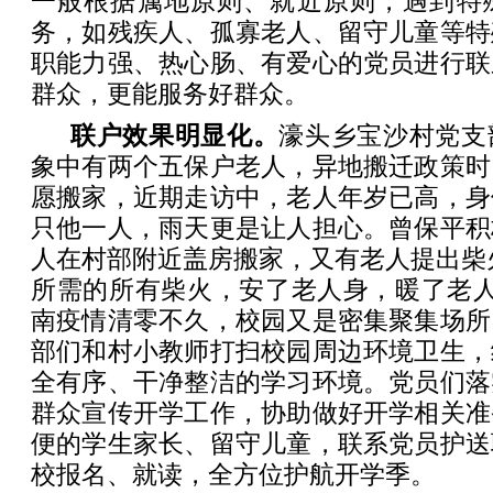
一般根据属地原则、就近原则，遇到特
务，如残疾人、孤寡老人、留守儿童等特
职能力强、热心肠、有爱心的党员进行联
群众，更能服务好群众。
联户效果明显化。
濠头乡宝沙村党支
象中有两个五保户老人，异地搬迁政策时
愿搬家，近期走访中，老人年岁已高，身
只他一人，雨天更是让人担心。曾保平积
人在村部附近盖房搬家，又有老人提出柴
所需的所有柴火，安了老人身，暖了老人
南疫情清零不久，校园又是密集聚集场所
部们和村小教师打扫校园周边环境卫生，
全有序、干净整洁的学习环境。党员们落
群众宣传开学工作，协助做好开学相关准
便的学生家长、留守儿童，联系党员护送
校报名、就读，全方位护航开学季。