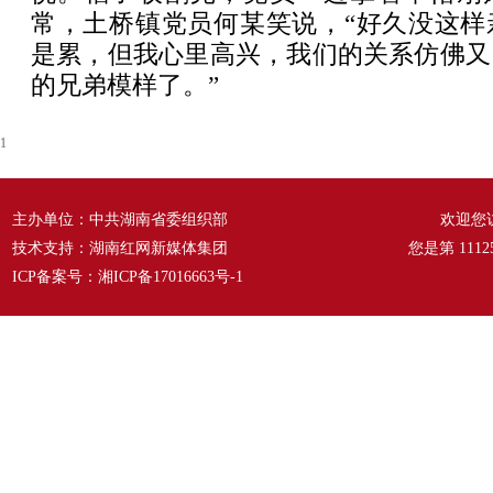
常，土桥镇党员何某笑说，“好久没这样
是累，但我心里高兴，我们的关系仿佛又
的兄弟模样了。”
1
主办单位：中共湖南省委组织部
欢迎您
技术支持：湖南红网新媒体集团
您是第
1112
ICP备案号：
湘ICP备17016663号-1