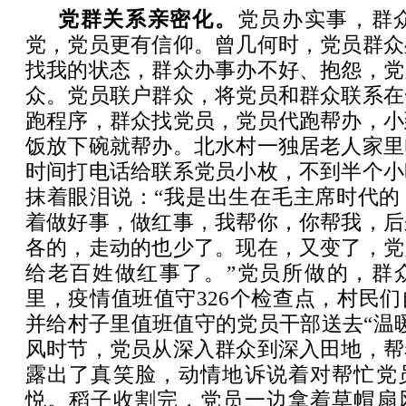
党群关系亲密化。
党员办实事，群
党，党员更有信仰。曾几何时，党员群众
找我的状态，群众办事办不好、抱怨，党
众。党员联户群众，将党员和群众联系在
跑程序，群众找党员，党员代跑帮办，小
饭放下碗就帮办。北水村一独居老人家里
时间打电话给联系党员小枚，不到半个小
抹着眼泪说：“我是出生在毛主席时代的
着做好事，做红事，我帮你，你帮我，后
各的，走动的也少了。现在，又变了，党
给老百姓做红事了。”党员所做的，群
里，疫情值班值守326个检查点，村民
并给村子里值班值守的党员干部送去“温
风时节，党员从深入群众到深入田地，帮
露出了真笑脸，动情地诉说着对帮忙党
悦。稻子收割完，党员一边拿着草帽扇