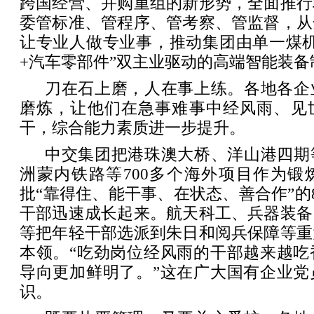
跨国经营、并购重组的新形势，全面推行
委管标准、管程序、管考察、管监督，从
让专业人做专业事，推动集团由单一煤机
+汽车零部件”双主业驱动的高端智能装备
刀在石上磨，人在事上练。各地各企
磨炼，让他们在急事难事中经风雨、见
干，综合能力素质进一步提升。
中交集团把港珠澳大桥、洋山港四期
洲蒙内铁路等700多个海外项目作为锻
批“靠得住、能干事、在状态、善合作”的8
干部迅速成长起来。航天科工、兵器装备
等把年轻干部选派到朱日和阅兵保障等重
本领。“吃劲岗位经风雨的干部越来越吃
导向更加鲜明了。”这在广大国有企业党
识。