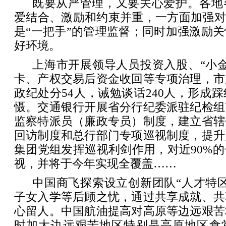
既要从严管理，又要关心爱护。各地
爱结合、激励和约束并重，一方面加强对
是“一把手”的管理监督；同时加强激励
好环境。
上海市开展领导人员投资入股、“小
卡、产权交易后资金收回等专项治理，市
政纪处分54人，诫勉谈话240人，形成
慑。交通银行开展省分行纪委派驻纪检组
监察特派员（廉政专员）制度，建立省辖
回访制度和总行部门专项巡视制度，提升
集团党组发挥巡视利剑作用，对近90%
视，并将于今年实现全覆盖……
中国商飞探索设立创新团队“人才特
子女入学等后顾之忧，通过共享成就、共
心留人。中国航油提高对高原等边远艰苦
时加大边远艰苦地区特别是高原地区食