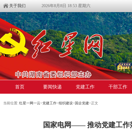
关于我们
2026年8月8日 18:53 星期六
首页
要闻快递
党建工作
干部工作
当前位置:
红星一网一云
>
党建工作
>
组织建设
>
国企党建
>
正文
国家电网—— 推动党建工作