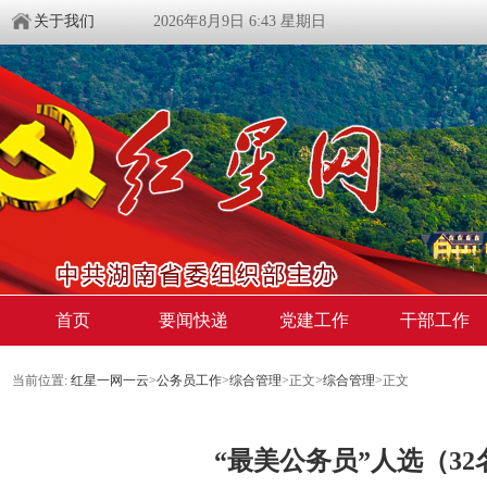
关于我们
2026年8月9日 6:43 星期日
首页
要闻快递
党建工作
干部工作
当前位置:
红星一网一云
>
公务员工作
>
综合管理
>
正文
>
综合管理
>
正文
“最美公务员”人选（32