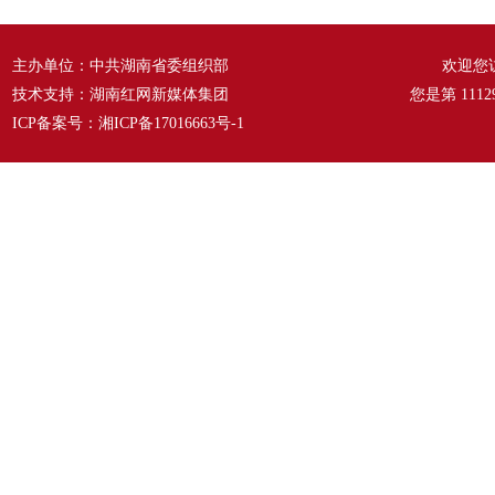
主办单位：中共湖南省委组织部
欢迎您
技术支持：湖南红网新媒体集团
您是第
1112
ICP备案号：
湘ICP备17016663号-1