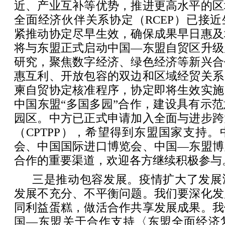
近、产业互补等优势，推进更高水平的区
全面经济伙伴关系协定（RCEP）已接
紧推动协定尽早生效，确保成果早日惠及
将与东盟正式启动中国—东盟自贸区升级
研究，聚焦数字经济、绿色经济等新兴合
惠互利、开放包容的双边和区域经贸关系
柬自贸协定核准程序，协定即将生效实施
中国东盟“多国多园”合作，建设具有示
园区。中方已正式申请加入全面与进步跨
（CPTPP），希望得到东盟国家支持
会、中国国际进口博览会、中国—东盟博
合作的重要渠道，欢迎各方继续积极参与
三是推动包容发展。疫情扩大了发展
发展不充分、不平衡问题。我们要深化发
同利益蛋糕，做活合作共享发展成果。我
国—东盟关于合作支持〈东盟全面经济