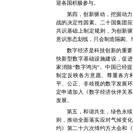
迎各国积极参与。
第四，创新驱动，挖掘动力
战的决定性因素。二十国集团应
共识基础上制定规则，为创新驱
意识形态划线，只会制造隔阂、
数字经济是科技创新的重要
快新型数字基础设施建设，促进
家消除“数字鸿沟”。中国已经
制定反映各方意愿、尊重各方
平、公正、非歧视的数字发展环
定申请加入《数字经济伙伴关系
发展。
第五，和谐共生，绿色永续
则，推动全面落实应对气候变化
约》第二十六次缔约方大会和《