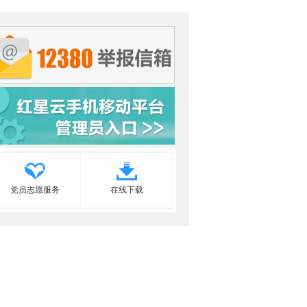
党员志愿服务
在线下载