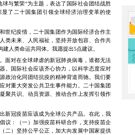
地球与繁荣”为主题，表达了国际社会团结战胜
彰显了二十国集团引领全球经济治理变革的使
和世纪疫情，二十国集团作为国际经济合作主
人类未来、人民福祉，坚持开放包容、合作共
构建人类命运共同体。我愿提出5点建议。
。面对在全球肆虐的新冠肺炎病毒，谁都无法
器。国际社会应该齐心协力，以科学态度应对
源政治化同团结抗疫的精神背道而驰。我们要
应对重大突发公共卫生事件能力。二十国集团
凝聚共识、动员资源、推动合作上发挥引领作
出新冠疫苗应该成为全球公共产品。在此，我
倡议：（一）加强疫苗科研合作，支持疫苗企
（二）坚持公平公正，加大向发展中国家提供