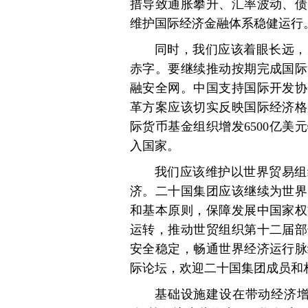
措导致通胀攀升、汇率波动、债
维护国际经济金融体系稳健运行
同时，我们应该着眼长远，
赤字。要继续推动按期完成国际
融安全网。中国支持国际开发协
革方案应该切实反映国际经济格
际货币基金组织增发6500亿
入国家。
我们应该维护以世界贸易组
济。二十国集团应该继续为世界
和基本原则，保障发展中国家权
运转，推动世贸组织第十二届部
安全稳定，畅通世界经济运行脉
际论坛，欢迎二十国集团成员和
基础设施建设在带动经济增