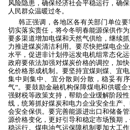
风险隐患，确保经济社会平稳运行，确保
人民群众温暖过冬。
韩正强调，各地区各有关部门单位要
切实落实责任，将今冬明春能源保供作为
要多渠道增加电煤和天然气供给，继续抓
力推进煤炭清洁利用。要尽快把煤电企业
水平，促进非计划停运发电机组常态化运
政府要依法加强对煤炭价格的调控，加快
化价格形成机制。要坚持宜煤则煤、宜电
集中则集中、宜分散则分散，稳妥有序实
气”。要鼓励金融机构保障煤电和供暖企
强财税等政策支持，帮助企业缓解阶段性
线，统筹抓好煤炭和电力企业安全生产、
会安全保供。要完善能源进出口和储备管
源价格变化，更好引导和稳定市场预期，
稳运行。煤电油气运保障机制要加大工作