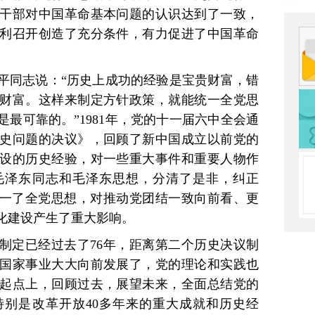
干部对中国革命基本问题的认识达到了一致，
利召开创造了充分条件，有力促进了中国革命
平同志说：“历史上成功的经验是宝贵财富，错
财富。这样来制定方针政策，就能统一全党思
最可靠的。”1981年，党的十一届六中全会通
史问题的决议》，回顾了新中国成立以前党的
设的历史经验，对一些重大事件和重要人物作
毛泽东同志和毛泽东思想，分清了是非，纠正
统一了全党思想，对推动党团结一致向前看、更
化建设产生了重大影响。
制定已经过去了76年，距离第二个历史决议制
党和国家事业大大向前发展了，党的理论和实践也
起点上，回顾过去，展望未来，全面总结党的
别是改革开放40多年来的重大成就和历史经