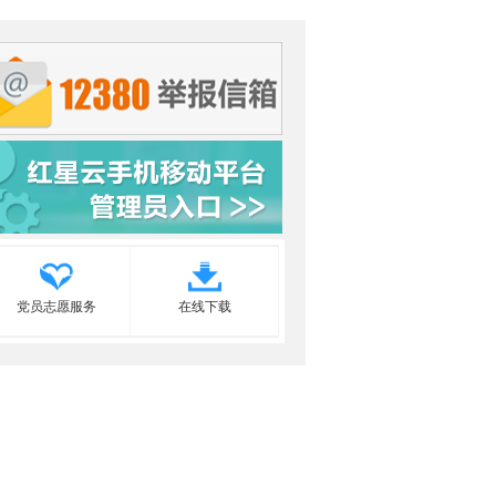
党员志愿服务
在线下载