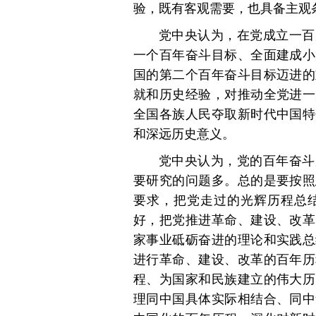
验，既有客观需要，也具备主观
党中央认为，在党成立一百
一个百年奋斗目标、全面建成小
国的第二个百年奋斗目标迈进的
就和历史经验，对推动全党进一
全国各族人民夺取新时代中国特
和深远历史意义。
党中央认为，党的百年奋斗
要研究的问题多。总的是要按照
要求，把党走过的光辉历程总
好，把党推进革命、建设、改革
家事业砥砺奋进的理论和实践总
进行革命、建设、改革的百年历
程、为国家和民族建立的伟大历
理同中国具体实际相结合、同中