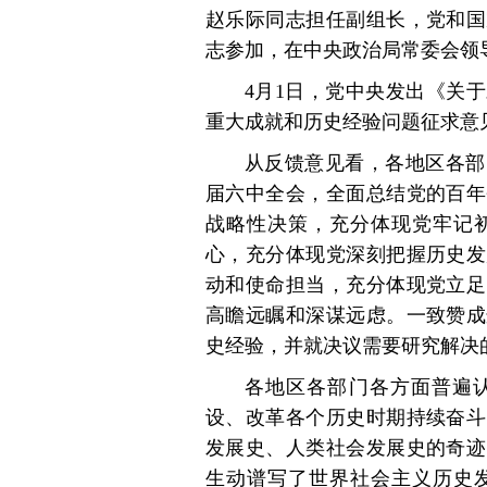
赵乐际同志担任副组长，党和国
志参加，在中央政治局常委会领
4月1日，党中央发出《关
重大成就和历史经验问题征求意
从反馈意见看，各地区各部
届六中全会，全面总结党的百年
战略性决策，充分体现党牢记
心，充分体现党深刻把握历史发
动和使命担当，充分体现党立足
高瞻远瞩和深谋远虑。一致赞成
史经验，并就决议需要研究解决
各地区各部门各方面普遍
设、改革各个历史时期持续奋斗
发展史、人类社会发展史的奇迹
生动谱写了世界社会主义历史