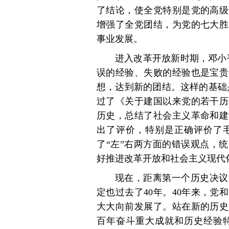
了结论，使全党特别是党的高级
增强了全党团结，为党的七大胜
事业发展。
进入改革开放新时期，邓小
误的经验、失败的经验也是宝贵
想，达到新的团结。这样的基础是
过了《关于建国以来党的若干历
历史，总结了社会主义革命和建
出了评价，特别是正确评价了
了“左”右两方面的错误观点，
好推进改革开放和社会主义现代
现在，距离第一个历史决议
定也过去了40年。40年来，
大大向前发展了。站在新的历史
百年奋斗重大成就和历史经验特