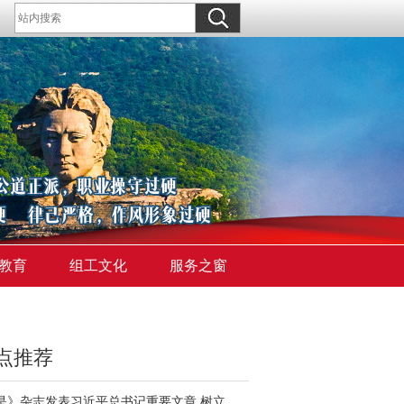
教育
组工文化
服务之窗
点推荐
《求是》杂志发表习近平总书记重要文章 树立和践行正确政绩观