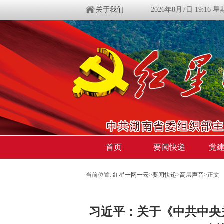
关于我们
2026年8月7日 19:16 
首页
要闻快递
党
当前位置:
红星一网一云
>
要闻快递
>
高层声音
>
正文
习近平：关于《中共中央