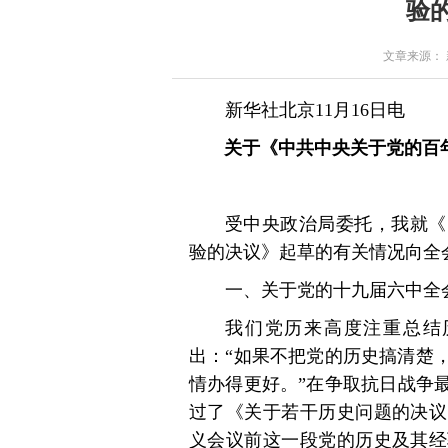
验
文章来源： 新华
新华社北京11月16日电
关于《中共中央关于党的百
受中央政治局委托，我就《
验的决议》起草的有关情况向全
一、关于党的十九届六中全
我们党历来高度注重总结
出：“如果不把党的历史搞清楚
情办得更好。”在争取抗日战争最
过了《关于若干历史问题的决议
义会议前这一段党的历史及其经