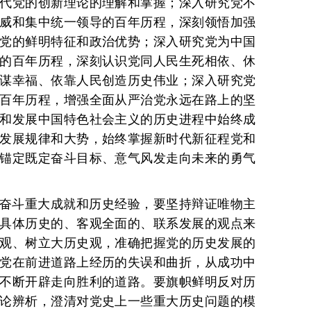
代党的创新理论的理解和掌握；深入研究党不
威和集中统一领导的百年历程，深刻领悟加强
党的鲜明特征和政治优势；深入研究党为中国
的百年历程，深刻认识党同人民生死相依、休
谋幸福、依靠人民创造历史伟业；深入研究党
百年历程，增强全面从严治党永远在路上的坚
和发展中国特色社会主义的历史进程中始终成
发展规律和大势，始终掌握新时代新征程党和
锚定既定奋斗目标、意气风发走向未来的勇气
奋斗重大成就和历史经验，要坚持辩证唯物主
具体历史的、客观全面的、联系发展的观点来
观、树立大历史观，准确把握党的历史发展的
党在前进道路上经历的失误和曲折，从成功中
不断开辟走向胜利的道路。要旗帜鲜明反对历
论辨析，澄清对党史上一些重大历史问题的模