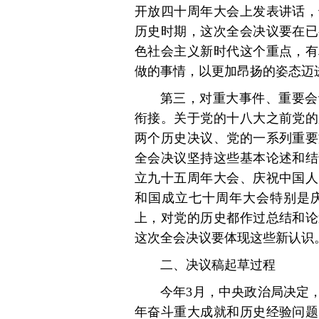
开放四十周年大会上发表讲话，
历史时期，这次全会决议要在已
色社会主义新时代这个重点，有
做的事情，以更加昂扬的姿态迈
第三，对重大事件、重要会
衔接。关于党的十八大之前党的
两个历史决议、党的一系列重要
全会决议坚持这些基本论述和结
立九十五周年大会、庆祝中国人
和国成立七十周年大会特别是
上，对党的历史都作过总结和论
这次全会决议要体现这些新认识
二、决议稿起草过程
今年3月，中央政治局决定
年奋斗重大成就和历史经验问题