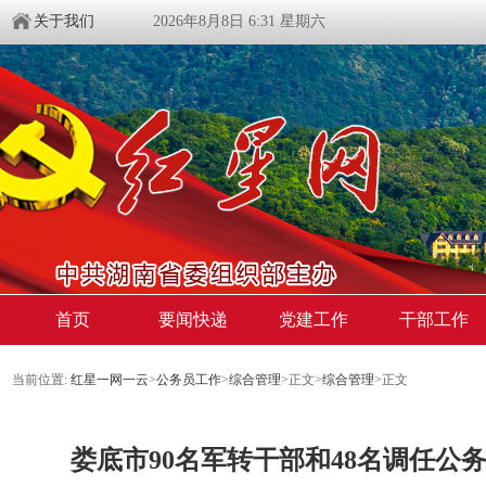
关于我们
2026年8月8日 6:31 星期六
首页
要闻快递
党建工作
干部工作
当前位置:
红星一网一云
>
公务员工作
>
综合管理
>
正文
>
综合管理
>
正文
娄底市90名军转干部和48名调任公