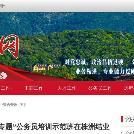
星期日
建工作
干部工作
人才工作
公务员工作
远程
文
>
综合管理
>
正文
热
专题”公务员培训示范班在株洲结业