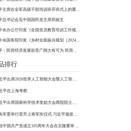
习近平主席在全军高级干部培训班开班式上的重要讲话引领全军开展思想整风、深化政治整训
平总书记会见中国国民党主席郑丽文
中共中央办公厅印发《全国党员教育培训工作规划（2024－2028年）》
中共中央国务院印发《乡村全面振兴规划（2024—2027年）》
习近平：民营经济发展前景广阔大有可为 民营企业和民营企业家大显身手正当其时
品排行
习近平出席2026世界人工智能大会暨人工智能全球治理高级别会议开幕式并发表主旨讲话
近平在上海考察
习近平出席国家科学技术奖励大会两院院士大会中国科协第十一次全国代表大会并发表重要讲话
中央军委举行晋升上将军衔仪式 习近平颁发命令状并向晋衔的军官表示祝贺
庆祝中国共产党成立105周年大会在京隆重举行 习近平发表重要讲话