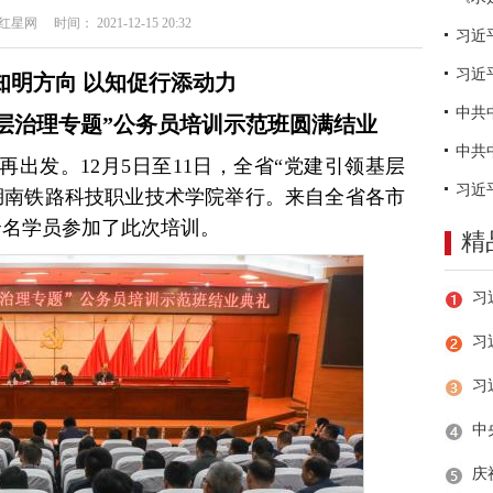
网 时间： 2021-12-15 20:32
习近
知明方向 以知促行添动力
层治理专题”公务员培训示范班圆满结业
出发。12月5日至11日，全省“党建引领基层
湖南铁路科技职业技术学院举行。来自全省各市
余名学员参加了此次培训。
精
习