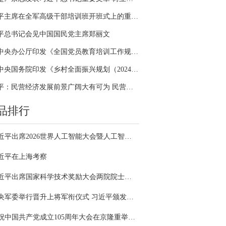
习近平主席在全军高级干部培训班开班式上的重要讲话引领全军开展思想整风、深化政治整训
平总书记会见中国国民党主席郑丽文
中共中央办公厅印发《全国党员教育培训工作规划（2024－2028年）》
中共中央国务院印发《乡村全面振兴规划（2024—2027年）》
习近平：民营经济发展前景广阔大有可为 民营企业和民营企业家大显身手正当其时
品排行
习近平出席2026世界人工智能大会暨人工智能全球治理高级别会议开幕式并发表主旨讲话
近平在上海考察
习近平出席国家科学技术奖励大会两院院士大会中国科协第十一次全国代表大会并发表重要讲话
中央军委举行晋升上将军衔仪式 习近平颁发命令状并向晋衔的军官表示祝贺
庆祝中国共产党成立105周年大会在京隆重举行 习近平发表重要讲话