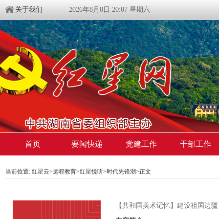
关于我们
2026年8月8日 20:07 星期六
首页
要闻快递
党建工作
干部工作
当前位置:
红星云
>
远程教育
>
红星悦听
>
时代先锋潮
>正文
【共和国美术记忆】建设祖国边疆，