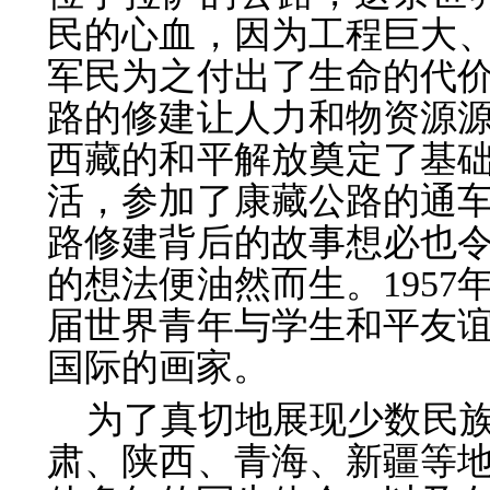
民的心血，因为工程巨大、
军民为
之付出了生命的代
路的修建让人力和物资
源
西藏的和平解放奠定了基
活，参加了康藏公路的通
路修建背后的故事想必也
的想法便
油然而生。
195
届世界青年与学生和平友
国际的画家。
为了真切地展现少数民
肃、陕西、青
海、新疆等