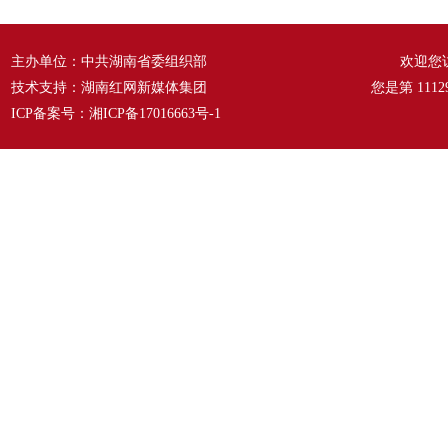
故事》
——《爱我中华》
主办单位：中共湖南省委组织部
欢迎您
技术支持：湖南红网新媒体集团
您是第
1112
ICP备案号：
湘ICP备17016663号-1