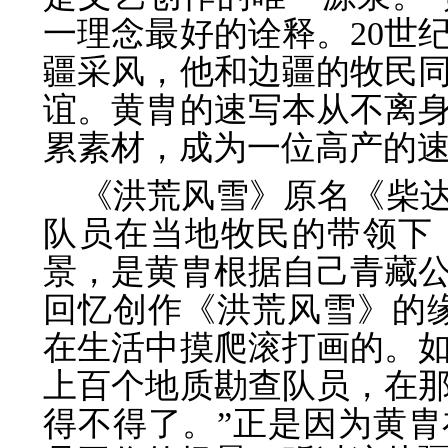
一理念最好的诠释。20世
疆采风，他和边疆的牧民
谊。黄胄的
速写本从不离
累素材，成为一位高产
的
《洪荒风雪》原名《柴
队员在当地牧
民的带领下
景，是黄胄根据自己青藏
回
忆创作《洪荒风雪》的
在生活中摸爬滚
打画的。
上百个地质勘查队员，在
得不
得了。”正是因为黄