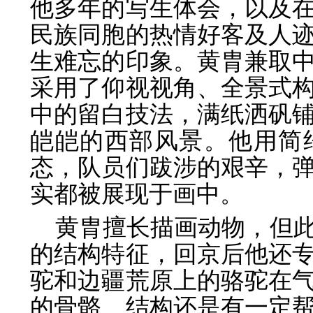
他多年的写生体会，以及
民族同胞的热情好客及人
生难忘的印象。黄胄兼取
采
用了仰视视角、全景式
中的留白技法，满
纸洒矾
皑皑的西部风景。他用简
态，队员们跋涉的艰辛，
实都被展现于画中。
黄胄擅长描画动物，但
的结构特征，
回京后他还
驼和边疆荒原上的骆驼在
的骨骼、结构还是有一定