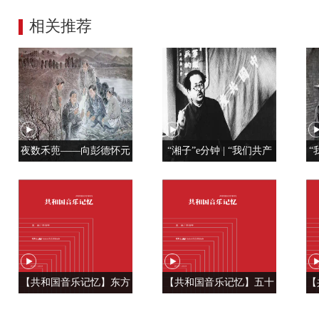
相关推荐
夜数禾蔸——向彭德怀元
“湘子”e分钟 | “我们共产
“
帅学调查研究
党人是用特殊材料制成的”
【共和国音乐记忆】东方
【共和国音乐记忆】五十
【
风来满眼春 ——《春天的
六种语言 汇成一句话
温